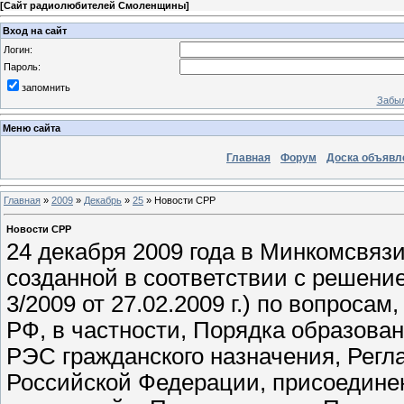
[
Сайт радиолюбителей Смоленщины
]
Вход на сайт
Логин:
Пароль:
запомнить
Забыл
Меню сайта
Главная
Форум
Доска объявл
Главная
»
2009
»
Декабрь
»
25
» Новости СРР
Новости СРР
24 декабря 2009 года в Минкомсвязи
созданной в соответствии с решени
3/2009 от 27.02.2009 г.) по вопрос
РФ, в частности, Порядка образова
РЭС гражданского назначения, Регл
Российской Федерации, присоедине