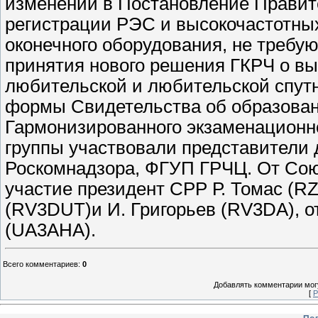
изменений в Постановление Правител
регистрации РЭС и высокочастотных у
оконечного оборудования, не требу
принятия нового решения ГКРЧ о в
любительской и любительской спутн
формы Свидетельства об образован
Гармонизированного экзаменационно
группы участвовали представители
Роскомнадзора, ФГУП ГРЧЦ. От Сою
участие президент СРР Р. Томас (R
(RV3DUT)и И. Григорьев (RV3DA), о
(UA3AHA).
Всего комментариев
:
0
Добавлять комментарии могу
[
Р