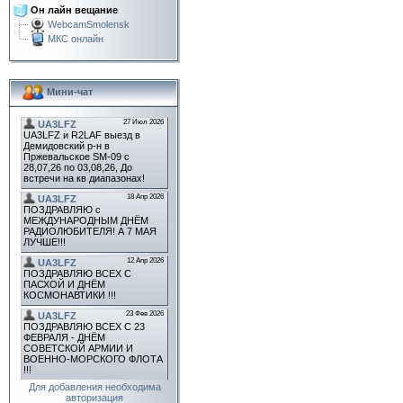
Он лайн вещание
WebcamSmolensk
МКС онлайн
Мини-чат
Для добавления необходима
авторизация