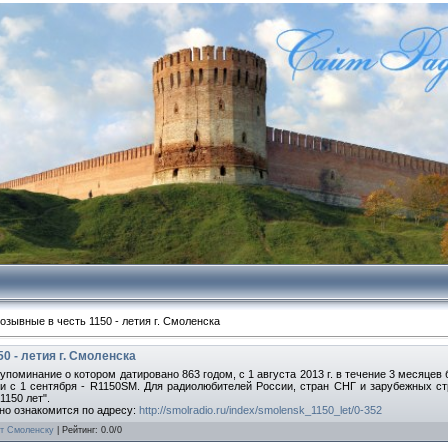
зывные в честь 1150 - летия г. Смоленска
 - летия г. Смоленска
е упоминание о котором датировано 863 годом, с 1 августа 2013 г. в течение 3 месяце
 и с 1 сентября - R1150SM. Для радиолюбителей России, стран СНГ и зарубежных с
1150 лет".
но ознакомится по адресу:
http://smolradio.ru/index/smolensk_1150_let/0-352
ет Смоленску
|
Рейтинг
:
0.0
/
0