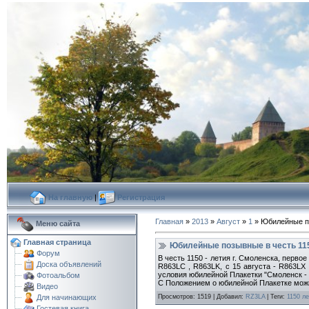
На главную
|
Регистрация
Главная
»
2013
»
Август
»
1
» Юбилейные по
Меню сайта
Главная страница
Юбилейные позывные в честь 1150
Форум
В честь 1150 - летия г. Смоленска, перво
Доска объявлений
R863LC , R863LK, с 15 августа - R863LX
условия юбилейной Плакетки "Смоленск - 
Фотоальбом
С Положением о юбилейной Плакетке мож
Видео
Просмотров
:
1519
|
Добавил
:
RZ3LA
|
Теги
:
1150 л
Для начинающих
Гостевая книга