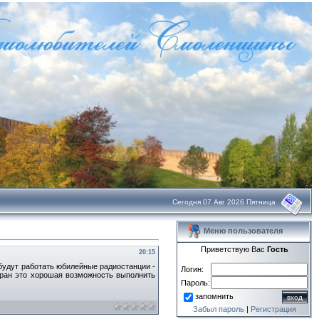
Сегодня 07 Авг 2026 Пятница
Меню пользователя
Приветствую Вас
Гость
20:15
в будут работать юбилейные радиостанции -
Логин:
тран это хорошая возможность выполнить
Пароль:
запомнить
Забыл пароль
|
Регистрация