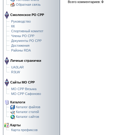
Всего комментариев
:
0
Обратная связь
Смоленское РО СРР
Руководство
КК
Спортивный комитет
Члены РО СРР
Документы РО СРР
Достижения
Районы RDA
Личные странички
UA3LAR
R3LW
Сайты МО СРР
МО СРР Вязьма
МО СРР Сафоново
Каталоги
Каталог файлов
Каталог статей
Каталог сайтов
Карты
Карта префиксов