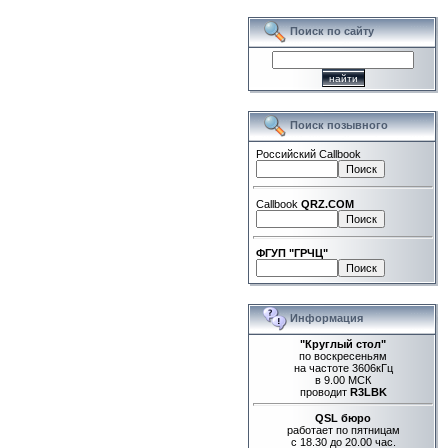
Поиск по сайту
Поиск позывного
Российский Callbook
Callbook
QRZ.COM
ФГУП "ГРЧЦ"
Информация
"Круглый стол"
по воскресеньям
на частоте 3606кГц
в 9.00 МСК
проводит
R3LBK
QSL бюро
работает по пятницам
с 18.30 до 20.00 час.