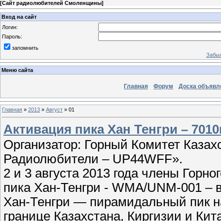
[
Сайт радиолюбителей Смоленщины
]
Вход на сайт
Логин:
Пароль:
запомнить
Забыл
Меню сайта
Главная
Форум
Доска объявл
Главная
»
2013
»
Август
»
01
Активация пика Хан Тенгри – 701
Организатор: Горный Комитет Казах
Радиолюбители – UP44WFF».
2 и 3 августа 2013 года члены Горн
пика Хан-Тенгри - WMA/UNM-001 – в
Хан-Тенгри — пирамидальный пик на
границе Казахстана, Киргизии и Кит