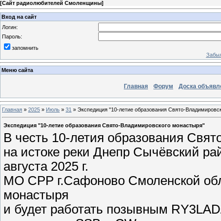
[
Сайт радиолюбителей Смоленщины
]
Вход на сайт
Логин:
Пароль:
запомнить
Забыл
Меню сайта
Главная
Форум
Доска объявл
Главная
»
2025
»
Июль
»
31
» Экспедиция "10-летие образования Свято-Владимировс
Экспедиция "10-летие образования Свято-Владимировского монастыря"
В честь 10-летия образования Свя
на истоке реки Днепр Сычёвский рай
августа 2025 г.
МО СРР г.Сафоново Смоленской обл
монастыря
и будет работать позывным RY3LAD