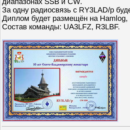
диапазонах SSB и CW.
За одну радиосвязь с RY3LAD/p буд
Диплом будет размещён на Hamlog, 
Cостав команды: UA3LFZ, R3LBF.