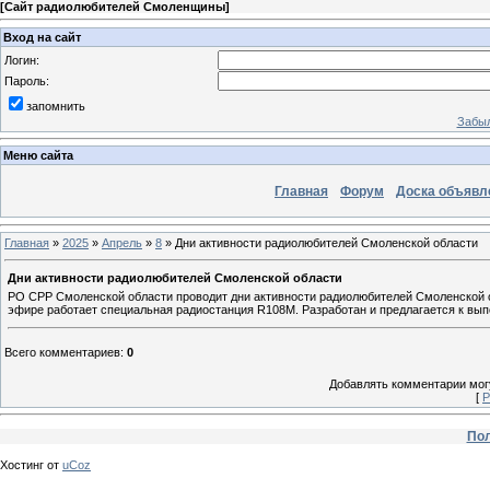
[
Сайт радиолюбителей Смоленщины
]
Вход на сайт
Логин:
Пароль:
запомнить
Забыл
Меню сайта
Главная
Форум
Доска объявл
Главная
»
2025
»
Апрель
»
8
» Дни активности радиолюбителей Смоленской области
Дни активности радиолюбителей Смоленской области
РО СРР Смоленской области проводит дни активности радиолюбителей Смоленской об
эфире работает специальная радиостанция R108M. Разработан и предлагается к вып
Всего комментариев
:
0
Добавлять комментарии могу
[
Р
Пол
Хостинг от
uCoz