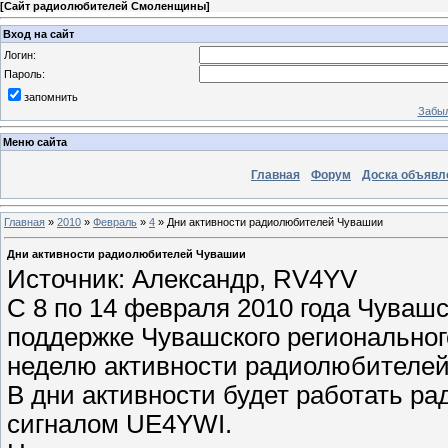
[
Сайт радиолюбителей Смоленщины
]
Вход на сайт
Логин:
Пароль:
запомнить
Забыл
Меню сайта
Главная
Форум
Доска объявл
Главная
»
2010
»
Февраль
»
4
» Дни активности радиолюбителей Чувашии
Дни активности радиолюбителей Чувашии
Источник: Александр, RV4YV
С 8 по 14 февраля 2010 года Чуваш
поддержке Чувашского регионально
неделю активности радиолюбителе
В дни активности будет работать 
сигналом UE4YWI.