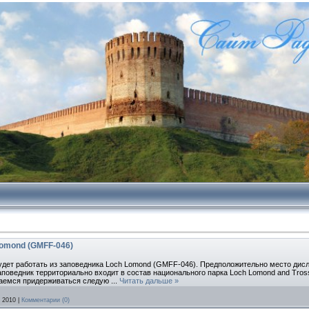
omond (GMFF-046)
удет работать из заповедника Loch Lomond (GMFF-046). Предположительно место дисл
заповедник территориально входит в состав национального парка Loch Lomond and Tro
раемся придерживаться следую
...
Читать дальше »
 2010
|
Комментарии (0)