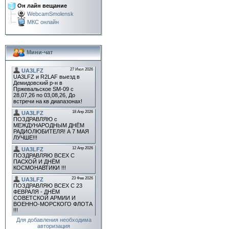
Он лайн вещание
WebcamSmolensk
МКС онлайн
Мини-чат
Для добавления необходима
авторизация