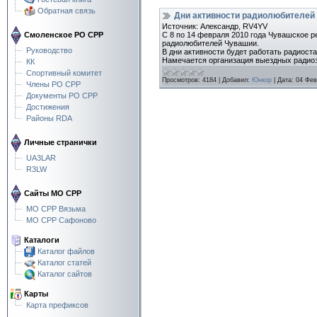
Обратная связь
Дни активности радиолюбителей
Источник: Александр, RV4YV
С 8 по 14 февраля 2010 года Чувашское 
Смоленское РО СРР
радиолюбителей Чувашии.
Руководство
В дни активности будет работать радиос
Намечается организация выездных радио
КК
Спортивный комитет
Просмотров:
4184
|
Добавил:
Юнкор
|
Дата:
04 Фев
Члены РО СРР
Документы РО СРР
Достижения
Районы RDA
Личные странички
UA3LAR
R3LW
Сайты МО СРР
МО СРР Вязьма
МО СРР Сафоново
Каталоги
Каталог файлов
Каталог статей
Каталог сайтов
Карты
Карта префиксов