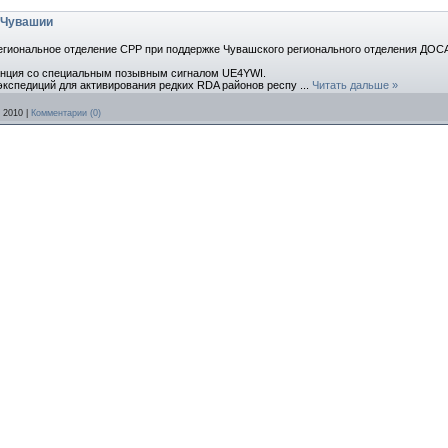
 Чувашии
региональное отделение СРР при поддержке Чувашского регионального отделения ДОС
танция со специальным позывным сигналом UE4YWI.
экспедиций для активирования редких RDA районов респу
...
Читать дальше »
 2010
|
Комментарии (0)