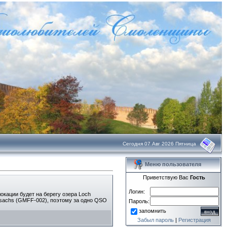
Сегодня 07 Авг 2026 Пятница
Меню пользователя
Приветствую Вас
Гость
Логин:
окации будет на берегу озера Loch
ssachs (GMFF-002), поэтому за одно QSO
Пароль:
запомнить
Забыл пароль
|
Регистрация