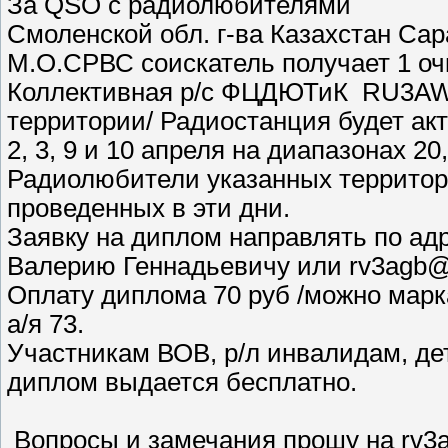
За QSO с радиолюбителями
Смоленской обл. г-ва Казахстан Сара
М.О.СРВС соискатель получает 1 оч
Коллективная р/с ФЦДЮТиК RU3AWL д
территории/ Радиостанция будет ак
2, 3, 9 и 10 апреля на диапазонах 20,
Радиолюбители указанных территор
проведенных в эти дни.
Заявку на диплом направлять по адр
Валерию Геннадьевичу или rv3agb@
Оплату диплома 70 руб /можно марк
а/я 73.
Участникам ВОВ, р/л инвалидам, детс
диплом выдается бесплатно.
Вопросы и замечания прошу на rv3