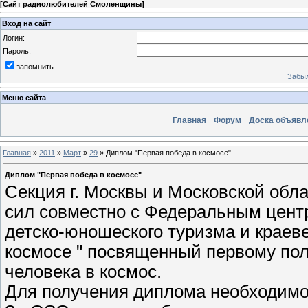
[
Сайт радиолюбителей Смоленщины
]
Вход на сайт
Логин:
Пароль:
запомнить
Забыл
Меню сайта
Главная
Форум
Доска объявл
Главная
»
2011
»
Март
»
29
» Диплом "Первая победа в космосе"
Диплом "Первая победа в космосе"
Секция г. Москвы и Московской об
сил совместно с Федеральным цент
детско-юношеского туризма и краев
космосе " посвященный первому пол
человека в космос.
Для получения диплома необходимо в