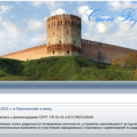
2011 г. и Приложение к нему.
нилась к рекомендациям СЕПТ T/R 61-01 и ECC/REC/(05)06.
еленных полос радиочастот исправлены неточности, устранены накопившиеся за год 
олнительные возможности участникам официальных спортивных соревнований по рад