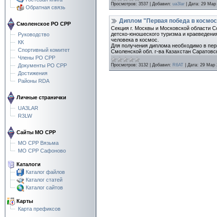
Просмотров:
3537
|
Добавил:
ua3lar
|
Дата:
29 Мар
Обратная связь
Диплом "Первая победа в космос
Смоленское РО СРР
Секция г. Москвы и Московской области
детско-юношеского туризма и краеведени
Руководство
человека в космос.
КК
Для получения диплома необходимо в пер
Спортивный комитет
Смоленской обл. г-ва Казахстан Саратовск
Члены РО СРР
Просмотров:
3132
|
Добавил:
R6AT
|
Дата:
29 Мар 
Документы РО СРР
Достижения
Районы RDA
Личные странички
UA3LAR
R3LW
Сайты МО СРР
МО СРР Вязьма
МО СРР Сафоново
Каталоги
Каталог файлов
Каталог статей
Каталог сайтов
Карты
Карта префиксов