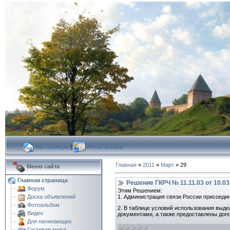
На главную
|
Регистрация
Главная
»
2011
»
Март
»
29
Меню сайта
Главная страница
Решение ГКРЧ № 11.11.03 от 10.03.
Форум
Этим Решением:
1. Администрация связи России присоеди
Доска объявлений
Фотоальбом
2. В таблице условий использования выд
Видео
документами, а также предоставлены доп
Для начинающих
Гостевая книга