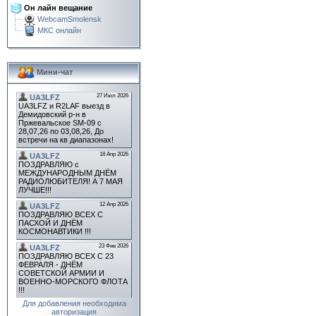
Он лайн вещание
WebcamSmolensk
МКС онлайн
Мини-чат
Для добавления необходима
авторизация