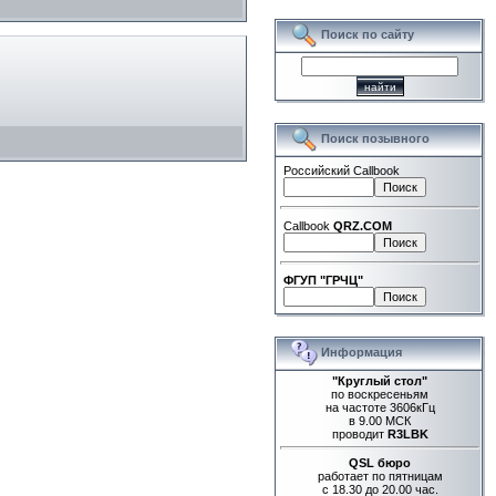
Поиск по сайту
Поиск позывного
Российский Callbook
Callbook
QRZ.COM
ФГУП "ГРЧЦ"
Информация
"Круглый стол"
по воскресеньям
на частоте 3606кГц
в 9.00 МСК
проводит
R3LBK
QSL бюро
работает по пятницам
с 18.30 до 20.00 час.