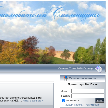
Сегодня 07 Авг 2026 Пятница
Меню пользователя
Приветствую Вас
Гость
Логин:
Пароль:
несоответствия с международными
запомнить
иосвязи на УКВ:
...
Читать дальше »
Забыл пароль
|
Регистрация