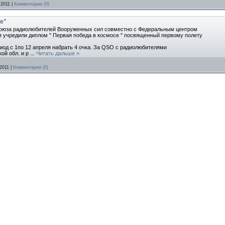
 2011
|
Комментарии (0)
е"
 Союза радиолюбителей Вооруженных сил совместно с Федеральным центром
я учредили диплом " Первая победа в космосе " посвященный первому полету
иод с 1по 12 апреля набрать 4 очка. За QSO с радиолюбителями
ой обл. и р
...
Читать дальше »
2011
|
Комментарии (0)