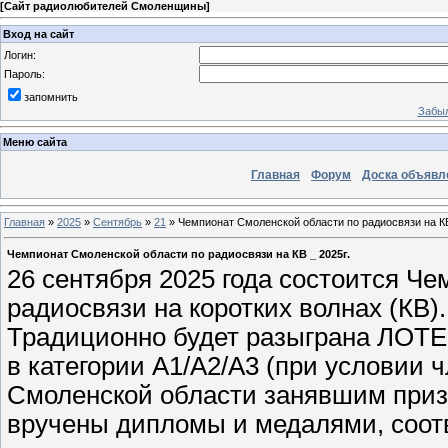
[
Сайт радиолюбителей Смоленщины
]
Вход на сайт
Логин:
Пароль:
запомнить
Забыл
Меню сайта
Главная
Форум
Доска объявл
Главная
»
2025
»
Сентябрь
»
21
» Чемпионат Смоленской области по радиосвязи на КВ
Чемпионат Смоленской области по радиосвязи на КВ _ 2025г.
26 сентября 2025 года состоится Ч
радиосвязи на коротких волнах (КВ)
Традиционно будет разыграна ЛОТЕ
в категории А1/А2/А3 (при условии 
Смоленской области занявшим призо
вручены дипломы и медалями, соот