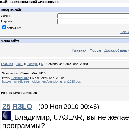
[
Сайт радиолюбителей Смоленщины
]
Вход на сайт
Логин:
Пароль:
запомнить
Забыл
Меню сайта
Главная
Форум
Доска объявл
Главная
»
2010
»
Ноябрь
»
5
» Чемпионат Смол. обл. 2010г.
Чемпионат Смол. обл. 2010г.
Итоги
Чемпионата
Смоленской обл. 2010г.
http://smolradio.ru/srr/dokument/cempionat_sm2010.doc
Всего комментариев
:
25
25
R3LO
(09 Ноя 2010 00:46)
Владимир, UA3LAR, вы не желае
программы?