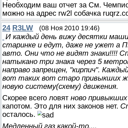
Необходим ваш отчет за См. Чемпио
можно на адрес rw2l собачка ruqrz.
24
R3LW
(08 Ноя 2010 19:46)
И каждый день вижу десятки маши
старинке и едут, даже не ужет а 
авто. Они что не видят знаки!!!! С
натыкано три знака через 5 метро
направо запрещен, "кирпич". Кажд
вот таких вот старо привыкших ж
новую систему(схему) движения.
Скорее всего ловят
ново привыкших
капотом. Это для них законов нет.
С
осталось.
Медленный газ какой-то....