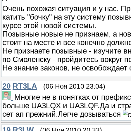
Очень похожая ситуация и у нас. Пр
катить "бочку" на эту систему позы
курсе этой новой системы.
Позывные новые не признаем, а но
стоит на месте и все конечно должн
Не признаете позывные - изучите в
по Смоленску - пройдитесь вокруг п
Не знание законов, не освобождает 
20
RT3LA
(06 Ноя 2010 23:04)
Многие не в понятках от префикс
больше UA3LQX и UA3LQF.Да и стра
сет ап прежний.Легче дозываться
19
R3LW
(06 Ноя 2010 20:33)