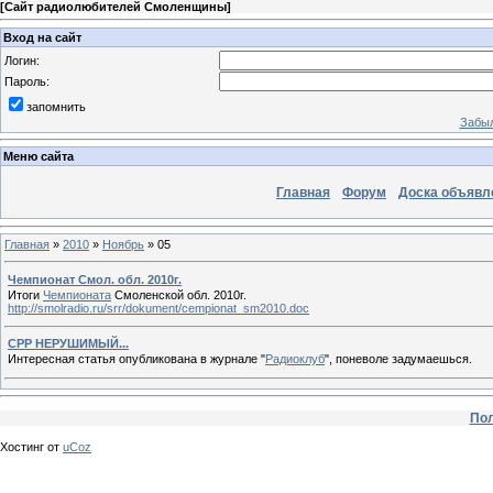
[
Сайт радиолюбителей Смоленщины
]
Вход на сайт
Логин:
Пароль:
запомнить
Забыл
Меню сайта
Главная
Форум
Доска объявл
Главная
»
2010
»
Ноябрь
»
05
Чемпионат Смол. обл. 2010г.
Итоги
Чемпионата
Смоленской обл. 2010г.
http://smolradio.ru/srr/dokument/cempionat_sm2010.doc
СРР НЕРУШИМЫЙ...
Интересная статья опубликована в журнале "
Радиоклуб
", поневоле задумаешься.
Пол
Хостинг от
uCoz