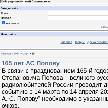
[
Сайт радиолюбителей Смоленщины
]
Вход на сайт
Логин:
Пароль:
запомнить
Забыл
Меню сайта
Главная
Форум
Доска объявл
Главная
»
2024
»
Март
»
19
165 лет АС Попову
В связи с празднованием 165-й год
Степановича Попова – великого русс
радиолюбителей России проводит д
событию с 14 марта по 14 апреля 20
А. С. Попову” необходимо в указанн
очков.