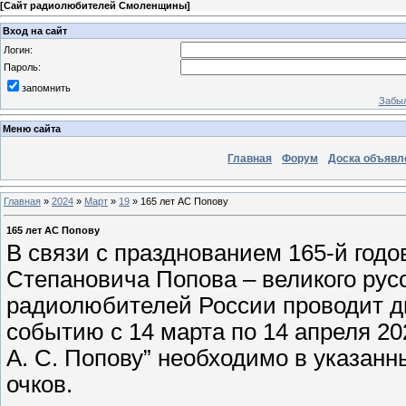
[
Сайт радиолюбителей Смоленщины
]
Вход на сайт
Логин:
Пароль:
запомнить
Забыл
Меню сайта
Главная
Форум
Доска объявл
Главная
»
2024
»
Март
»
19
» 165 лет АС Попову
165 лет АС Попову
В связи с празднованием 165-й год
Степановича Попова – великого русс
радиолюбителей России проводит д
событию с 14 марта по 14 апреля 20
А. С. Попову” необходимо в указанн
очков.