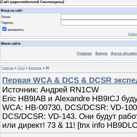
[
Сайт радиолюбителей Смоленщины
]
Вход на сайт
Логин:
Пароль:
запомнить
Забыл
Меню сайта
Главная
Форум
Доска объявл
Главная
»
2010
»
Февраль
»
20
Первая WCA & DCS & DCSR экспе
Источник: Андрей RN1CW
Eric HB9IAB и Alexandre HB9ICJ буд
WCA: HB-00730, DCS/DCSR: VD-100 
DCS/DCSR: VD-143. Они будут рабо
или директ! 73 & 11! [tnx info HB9DLO