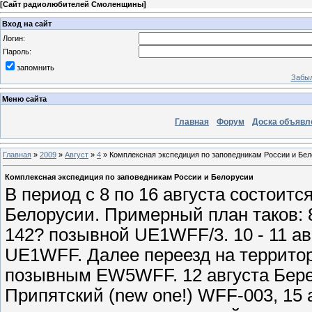
[
Сайт радиолюбителей Смоленщины
]
Вход на сайт
Логин:
Пароль:
запомнить
Забыл
Меню сайта
Главная
Форум
Доска объявл
Главная
»
2009
»
Август
»
4
» Комплексная экспедиция по заповедникам России и Бе
Комплексная экспедиция по заповедникам России и Белорусии
В период с 8 по 16 августа состоит
Белорусии. Примерный план таков: 8
142? позывной UE1WFF/3. 10 - 11 а
UE1WFF. Далее переезд на территор
позывным EW5WFF. 12 августа Бере
Припятский (new one!) WFF-003, 15 