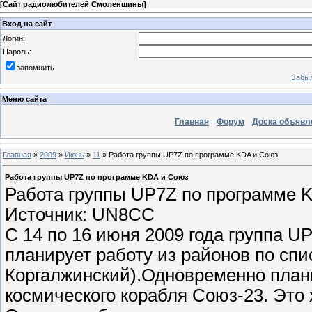
[
Сайт радиолюбителей Смоленщины
]
Вход на сайт
Логин:
Пароль:
запомнить
Забыл
Меню сайта
Главная
Форум
Доска объявл
Главная
»
2009
»
Июнь
»
11
» Работа группы UP7Z по программе KDA и Союз
Работа группы UP7Z по программе KDA и Союз
Работа группы UP7Z по программе 
Источник: UN8CC
C 14 по 16 июня 2009 года группа 
планирует работу из районов по спи
Коргалжинский).Одновременно плани
космического корабля Союз-23. Эт