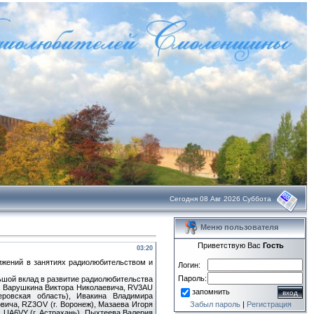
Сегодня 08 Авг 2026 Суббота
Меню пользователя
Приветствую Вас
Гость
03:20
ижений в занятиях радиолюбительством и
Логин:
Пароль:
ьшой вклад в развитие радиолюбительства
": Варушкина Виктора Николаевича, RV3AU
запомнить
еровская область), Ивакина Владимира
вича, RZ3OV (г. Воронеж), Мазаева Игоря
Забыл пароль
|
Регистрация
 UA6VY (г. Астрахань), Пыхтеева Валерия