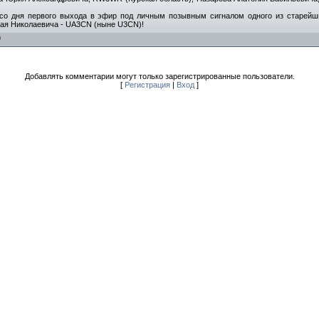
т со дня первого выхода в эфир под личным позывным сигналом одного из старей
лая Николаевича - UA3CN (ныне U3CN)!
0
Добавлять комментарии могут только зарегистрированные пользователи.
[
Регистрация
|
Вход
]