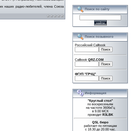
ших наших радио-любителей, члена Союза
Поиск по сайту
Поиск позывного
Российский Callbook
Callbook
QRZ.COM
ФГУП "ГРЧЦ"
Информация
"Круглый стол"
по воскресеньям
на частоте 3606кГц
в 9.00 МСК
проводит
R3LBK
QSL бюро
работает по пятницам
с 18.30 до 20.00 час.