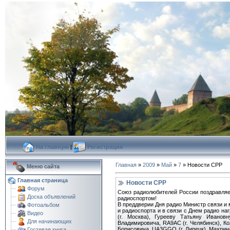
На главную
|
Регистрация
Главная
»
2009
»
Май
»
7
» Новости СРР
Меню сайта
Главная страница
Новости СРР
Форум
Союз радиолюбителей России поздравляе
Доска объявлений
радиоспортом!
В преддверии Дня радио Министр связи и
Фотоальбом
и радиоспорта и в связи с Днем радио н
Видео
(г. Москва), Гурееву Татьяну Иванов
Для начинающих
Владимировича, RA9AC (г. Челябинск), К
Борисовича, UA3GGO (г. Липецк), Махрин
Гостевая книга