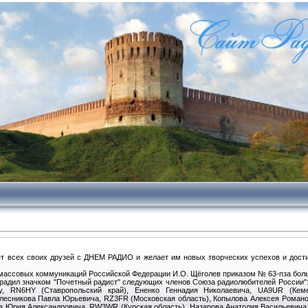
т всех своих друзей с ДНЕМ РАДИО и желает им новых творческих успехов и дост
 массовых коммуникаций Российской Федерации И.О. Щёголев приказом № 63-пза бол
аградил значком "Почетный радист" следующих членов Союза радиолюбителей России
ну, RN6HY (Ставропольский край), Ененко Геннадия Николаевича, UA9UR (Кем
олесникова Павла Юрьевича, RZ3FR (Московская область), Копылова Алексея Романо
а Юрия Александровича, RW3WR (Курская область), Назарова Анатолия Васильевича,