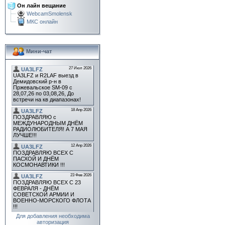
Он лайн вещание
WebcamSmolensk
МКС онлайн
Мини-чат
Для добавления необходима
авторизация