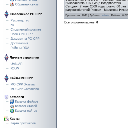
Николаевича, UA0LW (г. Владивосток).
Обратная связь
Сегодня, 7 мая 2009 года, ровно 60 ле
радиолюбителей России - Маликова Нико
Смоленское РО СРР
Просмотров
:
2641
|
Добавил
:
admin
|
Рейтинг
:
0.0
/
Руководство
Всего комментариев
:
0
КК
Спортивный комитет
Члены РО СРР
Документы РО СРР
Достижения
Районы RDA
Личные странички
UA3LAR
R3LW
Сайты МО СРР
МО СРР Вязьма
МО СРР Сафоново
Каталоги
Каталог файлов
Каталог статей
Каталог сайтов
Карты
Карта префиксов