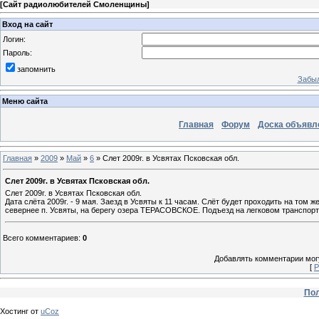
[
Сайт радиолюбителей Смоленщины
]
Вход на сайт
Логин:
Пароль:
запомнить
Забыл
Меню сайта
Главная
Форум
Доска объявл
Главная
»
2009
»
Май
»
6
» Слет 2009г. в Усвятах Псковская обл.
Слет 2009г. в Усвятах Псковская обл.
Слет 2009г. в Усвятах Псковская обл.
Дата слёта 2009г. - 9 мая. Заезд в Усвяты к 11 часам. Слёт будет проходить на том ж
севернее п. Усвяты, на берегу озера ТЕРАСОВСКОЕ. Подъезд на легковом транспор
Всего комментариев
:
0
Добавлять комментарии могу
[
Р
Пол
Хостинг от
uCoz