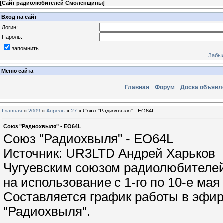
[
Сайт радиолюбителей Смоленщины
]
Вход на сайт
Логин:
Пароль:
запомнить
Забыл
Меню сайта
Главная
Форум
Доска объявл
Главная
»
2009
»
Апрель
»
27
» Союз "Радиохвыля" - EO64L
Союз "Радиохвыля" - EO64L
Союз "Радиохвыля" - EO64L
Источник: UR3LTD Андрей Харьков
Чугуевским союзом радиолюбителей
на использование c 1-го по 10-е мая
Составляется график работы в эфи
"Радиохвыля".