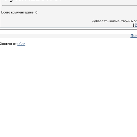
Всего комментариев
:
0
Добавлять комментарии могу
[
Р
Пол
Хостинг от
uCoz