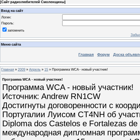
[
Сайт радиолюбителей Смоленщины
]
Вход на сайт
Логин:
Пароль:
запомнить
Забыл
Меню сайта
Главная
Форум
Доска объявл
Главная
»
2009
»
Апрель
»
15
» Программа WCA - новый участник!
Программа WCA - новый участник!
Программа WCA - новый участник!
Источник: Andrew RN1CW
Достигнуты договоренности с коор
Португалии Луисом CT4NH об участ
Diploma dos Castelos e Fortalezas de
международная дипломная программа