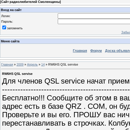
[
Сайт радиолюбителей Смоленщины
]
Вход на сайт
Логин:
Пароль:
запомнить
Забыл
Меню сайта
Главная
Форум
Доска объявл
Главная
»
2009
»
Апрель
»
14
» RW6HS QSL servise
RW6HS QSL servise
Для членов QSL service начат прие
-------------------------------------------------
Бесплатно!!! Cообщите об этом в в
адрес есть в базе QRZ . СОM, он бу
Проверьте и вы его. ПРОШУ вас ниче
перестанавливать в строчках. Колб