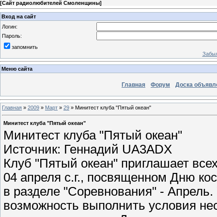
[
Сайт радиолюбителей Смоленщины
]
Вход на сайт
Логин:
Пароль:
запомнить
Забыл
Меню сайта
Главная
Форум
Доска объявл
Главная
»
2009
»
Март
»
29
» Минитест клуба "Пятый океан"
Минитест клуба "Пятый океан"
Минитест клуба "Пятый океан"
Источник: Геннадий UA3ADX
Клуб "Пятый океан" приглашает все
04 апреля с.г., посвященном Дню ко
в разделе "Соревнования" - Апрель.
возможность выполнить условия нес