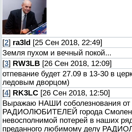
[
2
]
ra3ld
[25 Сен 2018, 22:49]
Земля пухом и вечный покой...
[
3
]
RW3LB
[26 Сен 2018, 12:09]
отпевание будет 27.09 в 13-30 в цер
ледовым дворцом)
[
4
]
RK3LC
[26 Сен 2018, 12:50]
Выражаю НАШИ соболезнования от с
РАДИОЛЮБИТЕЛЕЙ города Смоленска
невосполнимой потерей в наших ря
преданного любимому делу РАДИ