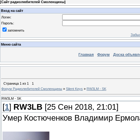
[
Сайт радиолюбителей Смоленщины
]
Вход на сайт
Логин:
Пароль:
запомнить
Забыл
Меню сайта
Главная
Форум
Доска объявл
Страница
1
из
1
1
Форум Радиолюбителей Смоленщины
»
Silent Keys
»
RW3LM - SK
RW3LM - SK
[
1
]
RW3LB
[25 Сен 2018, 21:01]
Умер Костюченков Владимир Ермо