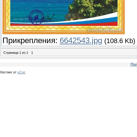
Прикрепления:
6642543.jpg
(108.6 Kb)
Страница
1
из
1
1
Пол
Хостинг от
uCoz