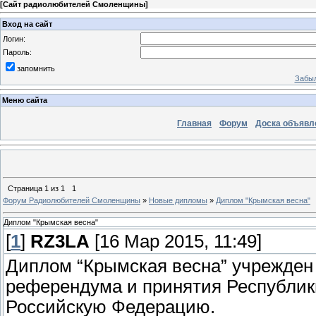
[
Сайт радиолюбителей Смоленщины
]
Вход на сайт
Логин:
Пароль:
запомнить
Забыл
Меню сайта
Главная
Форум
Доска объявл
Страница
1
из
1
1
Форум Радиолюбителей Смоленщины
»
Новые дипломы
»
Диплом "Крымская весна"
Диплом "Крымская весна"
[
1
]
RZ3LA
[16 Мар 2015, 11:49]
Диплом “Крымская весна” учрежден
референдума и принятия Республик
Российскую Федерацию.