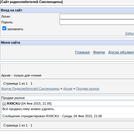
[
Сайт радиолюбителей Смоленщины
]
Вход на сайт
Логин:
Пароль:
запомнить
Забыл
Меню сайта
Главная
Форум
Доска объявл
Архив - только для чтения
Страница
1
из
1
1
Форум Радиолюбителей Смоленщины
»
Архив
»
Продам разное
Продам разное
[
1
]
RX9CKU
[04 Фев 2015, 21:05]
Всё продано,тему можно удалить.
Сообщение отредактировал
RX9CKU
-
Среда, 04 Фев 2015, 21:06
Страница
1
из
1
1