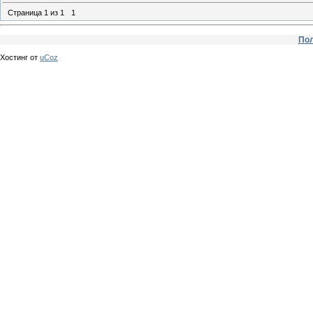
Страница
1
из
1
1
Пол
Хостинг от
uCoz