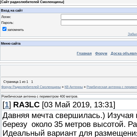
[
Сайт радиолюбителей Смоленщины
]
Вход на сайт
Логин:
Пароль:
запомнить
Забыл
Меню сайта
Главная
Форум
Доска объявл
Страница
1
из
1
1
Форум Радиолюбителей Смоленщины
»
КВ Антенны
»
Ромбическая антенна с периме
Ромбическая антенна с периметром 400 метров.
[
1
]
RA3LC
[03 Май 2019, 13:31]
Давняя мечта свершилась.) Изучая
березу около 35 метров высотой. Ра
Идеальный вариант для размещени