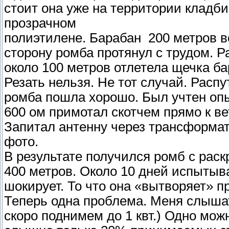
стоит она уже на территории кладби
прозрачном
полиэтилене. Барабан 200 метров ве
сторону ромба протянул с трудом. Р
около 100 метров отлетела щечка ба
Резать нельзя. Не тот случай. Распу
ромба пошла хорошо. Был учтен опы
600 ом примотал скотчем прямо к ве
Запитал антенну через трансформато
фото.
В результате получился ромб с рас
400 метров. Около 10 дней испытыв
шокирует. То что она «вытворяет» 
Теперь одна проблема. Меня слышат
скоро поднимем до 1 квт.) Одно мож