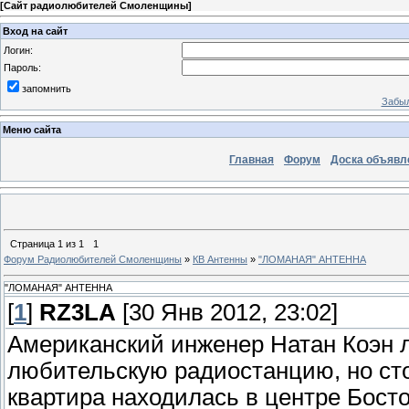
[
Сайт радиолюбителей Смоленщины
]
Вход на сайт
Логин:
Пароль:
запомнить
Забыл
Меню сайта
Главная
Форум
Доска объявл
Страница
1
из
1
1
Форум Радиолюбителей Смоленщины
»
КВ Антенны
»
"ЛОМАНАЯ" АНТЕННА
"ЛОМАНАЯ" АНТЕННА
[
1
]
RZ3LA
[30 Янв 2012, 23:02]
Американский инженер Натан Коэн л
любительскую радиостанцию, но сто
квартира находилась в центре Босто