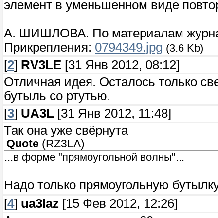
элемент в уменьшенном виде повтор
А. ШИШЛОВА. По материалам журнал
Прикрепления:
0794349.jpg
(3.6 Kb)
[
2
]
RV3LE
[31 Янв 2012, 08:12]
Отличная идея. Осталось только све
бутыль со ртутью.
[
3
]
UA3L
[31 Янв 2012, 11:48]
Так она уже свёрнута
Quote
(
RZ3LA
)
...в форме "прямоугольной волны"...
Надо только прямоугольную бутылк
[
4
]
ua3laz
[15 Фев 2012, 12:26]