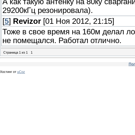
А как такую антенку на 80ку сварган
29200кГц резонировала).
[
5
]
Revizor
[01 Ноя 2012, 21:15]
Тоже в свое время на 160м делал л
не помещался. Работал отлично.
Страница
1
из
1
1
Пол
Хостинг от
uCoz