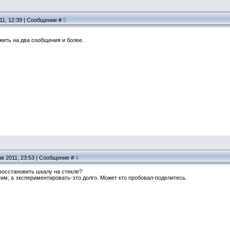
11, 12:39 | Сообщение #
5
жить на два сообщения и более.
нв 2011, 23:53 | Сообщение #
6
восстановить шкалу на стекле?
им, а экспериментировать-это долго. Может кто пробовал-поделитесь.