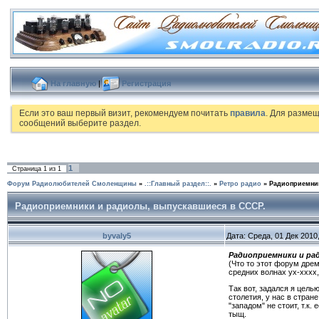
На главную
|
Регистрация
Если это ваш первый визит, рекомендуем почитать
правила
. Для разме
сообщений выберите раздел.
1
Страница
1
из
1
Форум Радиолюбителей Смоленщины
»
.::Главный раздел::.
»
Ретро радио
»
Радиоприемни
Радиоприемники и радиолы, выпускавшиеся в СССР.
byvaly5
Дата: Среда, 01 Дек 2010
Радиоприемники и ра
(Что то этот форум дрем
средних волнах ух-хххх, 
Так вот, задался я цель
столетия, у нас в стра
"западом" не стоит, т.к
тыщ.