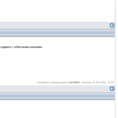
и радиол с облезлыми шкалами.
byvaly5
Сообщение отредактировал
-
Вторник, 04 Янв 2011, 11:18