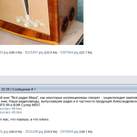
3.jpg
·
8215397.jpg
·
5397664.jpg
(108.3 Kb)
(122.6 Kb)
(115.7 Kb)
, 22:28 | Сообщение #
9
й книг "Всё радио Мира", как некоторые коллекционеры говорят - энциклопедия лампов
книг, Наши радиозаводы, выпускавшие радио и в частности продукция Александровско
АРЗ-49 и ВЭФ Супер М557.
sssr/arz-49.htm
sssr/arz-49.htm
 вас, что хорошо, а что плохо.
1.jpg
·
2515108.jpg
·
2970504.jpg
(184.8 Kb)
(219.9 Kb)
(148.7 Kb)