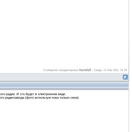
byvaly5
Сообщение отредактировал
-
Среда, 13 Апр 2011, 22:19
ого радио. И это будет в электронном виде.
го радиозавода (фото использую пока только свои).