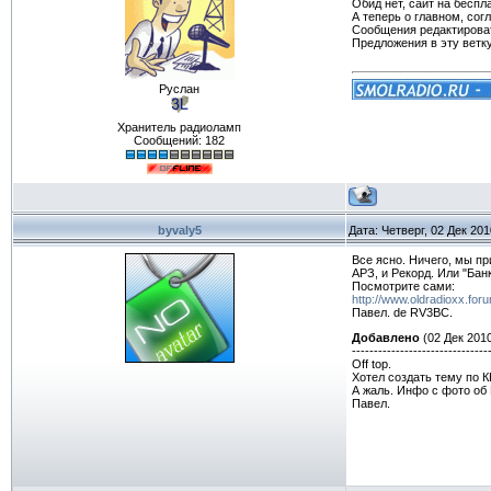
Обид нет, сайт на беспл
А теперь о главном, сог
Сообщения редактироват
Предложения в эту ветк
Руслан
Хранитель радиоламп
Сообщений:
182
byvaly5
Дата: Четверг, 02 Дек 20
Все ясно. Ничего, мы пр
АРЗ, и Рекорд. Или "Бан
Посмотрите сами:
http://www.oldradioxx.for
Павел. de RV3BC.
Добавлено
(02 Дек 2010
-------------------------------
Off top.
Хотел создать тему по К
А жаль. Инфо с фото об 
Павел.