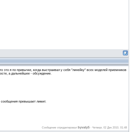
то это я по привычке, когда выстраивал у себя "линейку" всех моделей приемников
осте, а дальнейшее - обсуждение.
ст сообщения превышает лимит.
byvaly5
Сообщение отредактировал
-
Четверг, 02 Дек 2010, 01:48