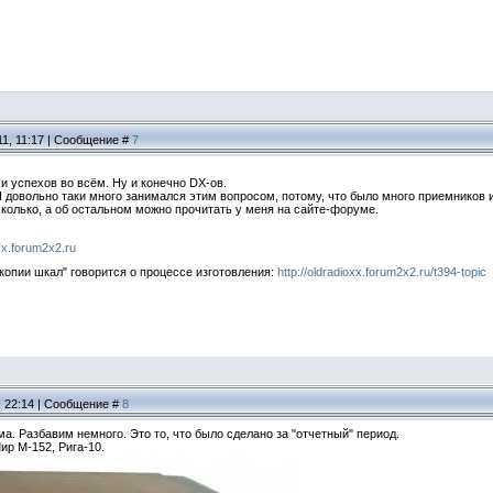
11, 11:17 | Сообщение #
7
и успехов во всём. Ну и конечно DX-ов.
 довольно таки много занимался этим вопросом, потому, что было много приемников 
сколько, а об остальном можно прочитать у меня на сайте-форуме.
oxx.forum2x2.ru
копии шкал" говорится о процессе изготовления:
http://oldradioxx.forum2x2.ru/t394-topic
, 22:14 | Сообщение #
8
ма. Разбавим немного. Это то, что было сделано за "отчетный" период.
ир М-152, Рига-10.