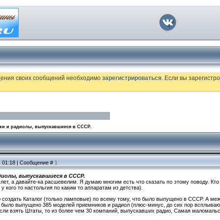
щения своих сообщений необходимо
зарегистрироваться
. Если вы зарегист
ки и радиолы, выпускавшиеся в СССР.
, 01:18 | Сообщение #
1
диолы, выпускавшиеся в СССР.
лет, а давайте-ка расшевелим. Я думаю многим есть что сказать по этому поводу. Кто 
у кого то настольгия по каким то аппаратам из детства).
ю создать Каталог (только ламповые) по всему тому, что было выпущено в СССР. А ме
не было выпущено 385 моделей приемников и радиол (плюс-минус, до сих пор всплыва
. если взять Штаты, то из более чем 30 компаний, выпускавших радио, Самая маломаль