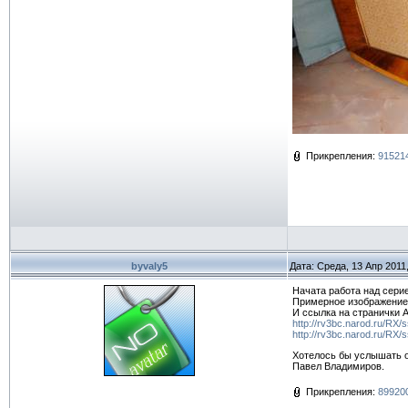
Прикрепления:
915214
byvaly5
Дата: Среда, 13 Апр 2011
Начата работа над серие
Примерное изображение 
И ссылка на странички 
http://rv3bc.narod.ru/RX/
http://rv3bc.narod.ru/RX/
Хотелось бы услышать от
Павел Владимиров.
Прикрепления:
899200