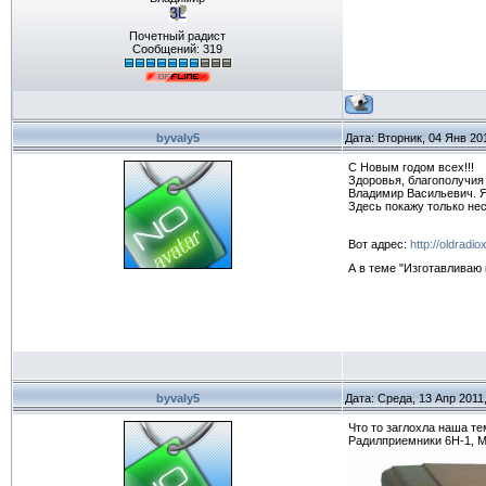
Почетный радист
Сообщений:
319
byvaly5
Дата: Вторник, 04 Янв 20
С Новым годом всех!!!
Здоровья, благополучия 
Владимир Васильевич. Я
Здесь покажу только не
Вот адрес:
http://oldradi
А в теме "Изготавливаю 
byvaly5
Дата: Среда, 13 Апр 2011
Что то заглохла наша те
Радилприемники 6Н-1, М