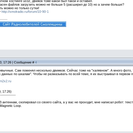
атном хостинге ucoz, движок тоже какой был такой и оставил.
ласен файлов загрузить можно не больше 5 (расширил до 10) но а зачем больше?
ь можно но только сутки!
у
http://smolradio.ru/forum/10-90-1
10, 17:26 | Сообщение #
4
ивычные. Сам поменял несколько движков. Сейчас тоже на "халявном". А много фото, 
к данных по шкалам". Чтобы не размазывать по всей теме, я их выстраивал в первом п
um2x2.ru
, 17:26)
--------------
В антеннам, скопировал со своего сайта, а у вас не проходит, мне написал робот: тек
Magnetic Loop.