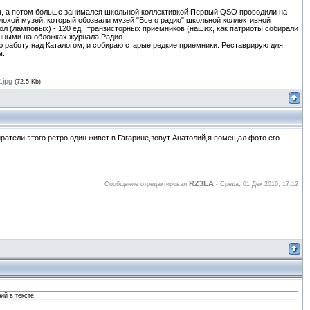
60 м, а потом больше занимался школьной коллективкой Первый QSO проводили на
плохой музей, который обозвали музей "Все о радио" школьной коллективной
л (ламповых) - 120 ед.; транзисторных приемников (наших, как патриоты собирали
анными на обложках журнала Радио.
ю работу над Каталогом, и собираю старые редкие приемники. Реставрирую для
ы.
.jpg
(72.5 Kb)
ратели этого ретро,один живет в Гагарине,зовут Анатолий,я помещал фото его
RZ3LA
Сообщение отредактировал
-
Среда, 01 Дек 2010, 17:12
ий в тексте.