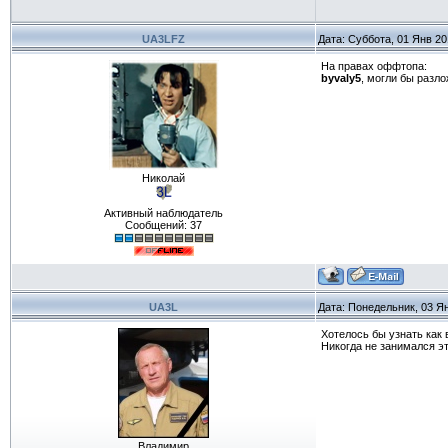
UA3LFZ
Дата: Суббота, 01 Янв 20
На правах оффтопа:
byvaly5
, могли бы разло
Николай
Активный наблюдатель
Сообщений:
37
UA3L
Дата: Понедельник, 03 Я
Хотелось бы узнать как 
Никогда не занимался эт
Владимир