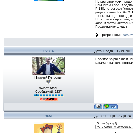
Но разговор хочу продо
Немного о себе. В ради
Р-130, потом еще "желез
радиостанции RZ3AXG. В
только наше) - 158 ед.
Но это все в прошлом, 
себя, и фото некоторых
Продолжение следует.
Прикрепления:
006964
RZ3LA
Дата: Среда, 01 Дек 2010
Спасибо за рассказ и но
гаража в разделе фотоал
Николай Петрович
Живет здесь
Сообщений:
1237
R6AT
Дата: Четверг, 02 Дек 20
Quote
(
byvaly5
)
Пусть Админ не обижается, н