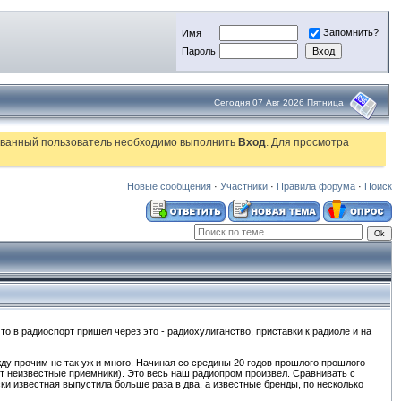
Запомнить?
Имя
Пароль
Сегодня 07 Авг 2026 Пятница
рованный пользователь необходимо выполнить
Вход
. Для просмотра
Новые сообщения
·
Участники
·
Правила форума
·
Поиск
то в радиоспорт пришел через это - радиохулиганство, приставки к радиоле и на
жду прочим не так уж и много. Начиная со средины 20 годов прошлого прошлого
ют неизвестные приемники). Это весь наш радиопром произвел. Сравнивать с
ски известная выпустила больше раза в два, а известные бренды, по несколько