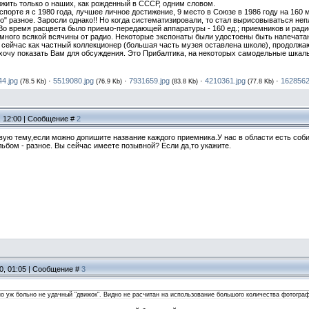
лжить только о наших, как рожденный в СССР, одним словом.
оспорте я с 1980 года, лучшее личное достижение, 9 место в Союзе в 1986 году на 1
о" разное. Заросли однако!! Но когда систематизировали, то стал вырисовываться не
о время расцвета было приемо-передающей аппаратуры - 160 ед.; приемников и радио
 и много всякой всячины от радио. Некоторые экспонаты были удостоены быть напечат
я сейчас как частный коллекционер (большая часть музея оставлена школе), продолжа
 хочу показать Вам для обсуждения. Это Прибалтика, на некоторых самодельные шкал
4.jpg
·
5519080.jpg
·
7931659.jpg
·
4210361.jpg
·
1628562
(78.5 Kb)
(76.9 Kb)
(83.8 Kb)
(77.8 Kb)
, 12:00 | Сообщение #
2
вую тему,если можно допишите название каждого приемника.У нас в области есть соби
ьбом - разное. Вы сейчас имеете позывной? Если да,то укажите.
10, 01:05 | Сообщение #
3
о уж больно не удачный "движок". Видно не расчитан на использование большого количества фотограф