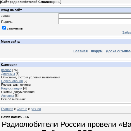
[
Сайт радиолюбителей Смоленщины
]
Вход на сайт
Логин:
Пароль:
запомнить
Забыл
Меню сайта
Главная
Форум
Доска объявл
Категории
разное
[76]
Дипломы
[3]
Описание, фото и условия выполнения
Соревнования
[2]
Результаты, отчеты
Радиостанции
[4]
Схемы, документация
Антенны
[6]
Все об антеннах
Главная
»
Статьи
»
разное
Вахта памяти - 66
Радиолюбители России провели «Ва