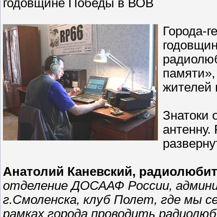
годовщине Победы в ВОВ
Города-г
годовщин
радиолюб
памяти»,
жителей 
Знатоки 
антенну.
разверну
Анатолий Каневский, радиолюбит
отделение ДОСААФ России, админ
г.Смоленска, клуб Полет, где мы се
рамках города проводить радиолюб