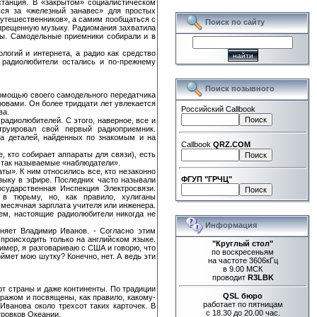
станция. В «закрытом» социалистическом
ься за «железный занавес» для простых
 путешественников», а самим пообщаться с
Поиск по сайту
апрещенную музыку. Радиомания захватила
ры. Самодельные приемники собирали и в
логий и интернета, а радио как средство
 радиолюбители остались и по-прежнему
Поиск позывного
помощью своего самодельного передатчика
ровами. Он более тридцати лет увлекается
Российский Callbook
ва.
радиолюбителей. С этого, наверное, все и
труировал свой первый радиоприемник.
ва деталей, найденных по знакомым и на
Callbook
QRZ.COM
, кто собирает аппараты для связи), есть
- так называемые «наблюдатели».
ы». К ним относились все, кто незаконно
ФГУП "ГРЧЦ"
зыку в эфире. Последних часто называли
сударственная Инспекция Электросвязи.
в тюрьму, но, как правило, хулиганы
 месячная зарплата учителя или инженера.
ем, настоящие радиолюбители никогда не
Информация
няет Владимир Иванов. - Согласно этим
происходить только на английском языке.
"Круглый стол"
имер, я разговариваю с США и говорю, что
по воскресеньям
ймет мою шутку? Конечно, нет. А ведь эти
на частоте 3606кГц
в 9.00 МСК
проводит
R3LBK
ют страны и даже континенты. По традиции
QSL бюро
ражом и посвящены, как правило, какому-
работает по пятницам
Иванова около трехсот таких карточек. В
с 18.30 до 20.00 час.
тровков Океании.