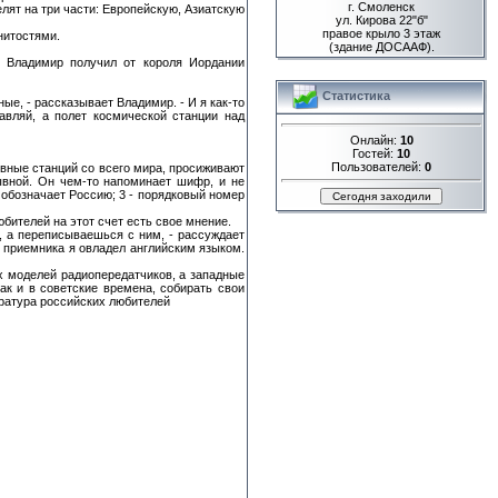
г. Смоленск
лят на три части: Европейскую, Азиатскую
ул. Кирова 22"б"
правое крыло 3 этаж
нитостями.
(здание ДОСААФ).
в Владимир получил от короля Иордании
Статистика
ые, - рассказывает Владимир. - И я как-то
авляй, а полет космической станции над
Онлайн:
10
Гостей:
10
Пользователей:
0
вные станций со всего мира, просиживают
ывной. Он чем-то напоминает шифр, и не
обозначает Россию; 3 - порядковый номер
бителей на этот счет есть свое мнение.
, а переписываешься с ним, - рассуждает
о приемника я овладел английским языком.
х моделей радиопередатчиков, а западные
ак и в советские времена, собирать свои
аратура российских любителей