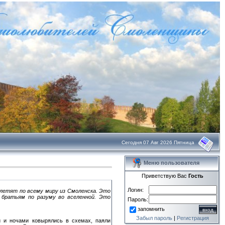
Сегодня 07 Авг 2026 Пятница
Меню пользователя
Приветствую Вас
Гость
Логин:
 летят по всему миру из Смоленска. Это
 братьям по разуму во вселенной. Это
Пароль:
запомнить
Забыл пароль
|
Регистрация
 и ночами ковырялись в схемах, паяли