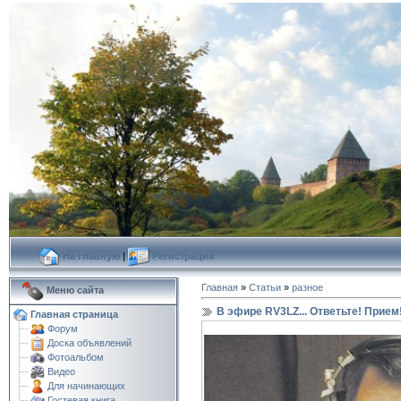
На главную
|
Регистрация
Главная
»
Статьи
»
разное
Меню сайта
В эфире RV3LZ... Ответьте! Прием!
Главная страница
Форум
Доска объявлений
Фотоальбом
Видео
Для начинающих
Гостевая книга