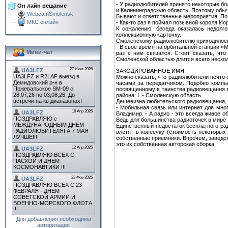
- У радиолюбителей принято некоторые бо
Он лайн вещание
и Калининградскую область. Поэтому обычн
WebcamSmolensk
Бывают и ответственные мероприятия. По
МКС онлайн
- Как-то раз я поймал позывной короля И
К сожалению, беседа оказалась недолг
коллекционную карточку.
Смоленскому радиолюбителю приходилось 
- В свое время на орбитальной станции «М
Мини-чат
раз с ним связался. Стоит сказать, чт
Смоленской областью длится всего нескол
ЗАКОДИРОВАННОЕ ИМЯ
Можно сказать, что радиолюбители нечто
часами за передатчиком. Подобно компь
посвященному в таинства радиовещания в
района; L - Смоленскую область.
Дешевизна любительского радиовещания, п
- Мобильная связь или интернет для мно
Владимир. - А радио - это всегда живое 
Ведь для большинства радиоточек в мире
Единственный недостаток бесплатного ра
влетят в копеечку (стоимость некоторых
собственные приемники. Впрочем, заводск
это их собственная авторская сборка.
Для добавления необходима
авторизация