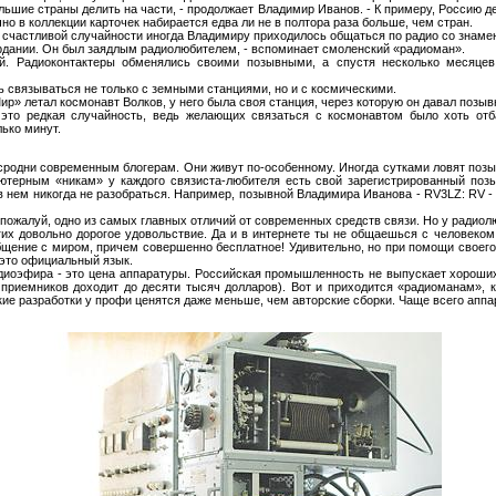
льшие страны делить на части, - продолжает Владимир Иванов. - К примеру, Россию де
о в коллекции карточек набирается едва ли не в полтора раза больше, чем стран.
 счастливой случайности иногда Владимиру приходилось общаться по радио со знаме
ордании. Он был заядлым радиолюбителем, - вспоминает смоленский «радиоман».
ой. Радиоконтактеры обменялись своими позывными, а спустя несколько месяце
связываться не только с земными станциями, но и с космическими.
ир» летал космонавт Волков, у него была своя станция, через которую он давал позывн
о это редкая случайность, ведь желающих связаться с космонавтом было хоть отб
ько минут.
 сродни современным блогерам. Они живут по-особенному. Иногда сутками ловят позы
ютерным «никам» у каждого связиста-любителя есть свой зарегистрированный поз
 нем никогда не разобраться. Например, позывной Владимира Иванова - RV3LZ: RV - 
ожалуй, одно из самых главных отличий от современных средств связи. Но у радиолю
гих довольно дорогое удовольствие. Да и в интернете ты не общаешься с человеком
общение с миром, причем совершенно бесплатное! Удивительно, но при помощи своег
 это официальный язык.
диоэфира - это цена аппаратуры. Российская промышленность не выпускает хороши
 приемников доходит до десяти тысяч долларов). Вот и приходится «радиоманам», к
ие разработки у профи ценятся даже меньше, чем авторские сборки. Чаще всего апп