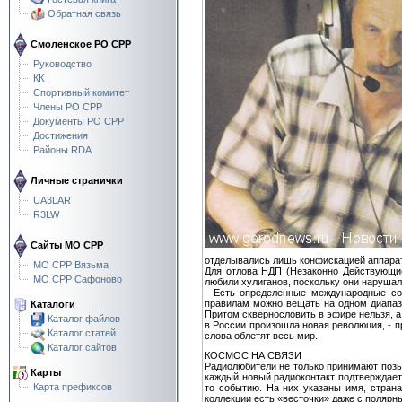
Обратная связь
Смоленское РО СРР
Руководство
КК
Спортивный комитет
Члены РО СРР
Документы РО СРР
Достижения
Районы RDA
Личные странички
UA3LAR
R3LW
Сайты МО СРР
отделывались лишь конфискацией аппарату
МО СРР Вязьма
Для отлова НДП (Незаконно Действующие
МО СРР Сафоново
любили хулиганов, поскольку они нарушал
- Есть определенные международные со
правилам можно вещать на одном диапазо
Каталоги
Притом сквернословить в эфире нельзя, а
Каталог файлов
в России произошла новая революция, - п
Каталог статей
слова облетят весь мир.
Каталог сайтов
КОСМОС НА СВЯЗИ
Радиолюбители не только принимают позыв
Карты
каждый новый радиоконтакт подтверждает
Карта префиксов
то событию. На них указаны имя, страна
коллекции есть «весточки» даже с полярн