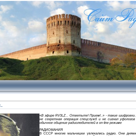
..
«
В эфире RV3LZ... Ответьте! Прием!..» - такие шифровки
не секретная операция спецслужб и не сигнал уфологов
обычное общение радиолюбителей в on-line режиме
РАДИОМАНИЯ
В СССР многие мальчишки увлекались радио. Они днями