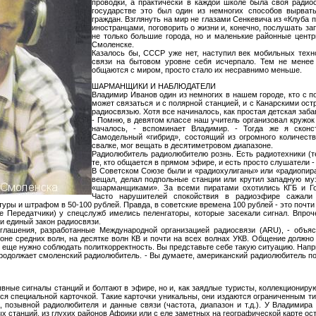
проводки, а практически в каждой школе была своя радио
государстве это был один из немногих способов вырват
граждан. Взглянуть на мир не глазами Сенкевича из «Клуба
иностранцами, поговорить о жизни и, конечно, послушать з
не только большие города, но и маленькие районные цент
Смоленске.
Казалось бы, СССР уже нет, наступил век мобильных техно
связи на бытовом уровне себя исчерпало. Тем не менее
общаются с миром, просто стало их несравнимо меньше.
ШАРМАНЩИКИ И НАБЛЮДАТЕЛИ
Владимир Иванов один из немногих в нашем городе, кто с 
может связаться и с полярной станцией, и с Канарскими ост
радиосвязью. Хотя все начиналось, как простая детская заба
- Помню, в девятом классе наш учитель организовал кружок 
началось, - вспоминает Владимир. - Тогда же я сконс
Самодельный «гибрид», состоящий из огромного количест
свалке, мог вещать в десятиметровом диапазоне.
Радиолюбитель радиолюбителю рознь. Есть радиотехники (те
те, кто общается в прямом эфире, и есть просто слушатели 
В Советском Союзе были и «радиохулиганы» или «радиопират
вещал, делал подпольные станции или крутил западную му
«шарманщиками». За всеми пиратами охотились КГБ и Го
Часто нарушителей спокойствия в радиоэфире сажали 
ры и штрафом в 50-100 рублей. Правда, в советские времена 100 рублей - это почти
 Передатчики) у спецслужб имелись пеленгаторы, которые засекали сигнал. Впроч
и единый закон радиосвязи.
глашения, разработанные Международной организацией радиосвязи (ARU), - объяс
не средних волн, на десятке волн КВ и почти на всех волнах УКВ. Общение должно 
 еще нужно соблюдать политкорректность. Вы представьте себе такую ситуацию. Напр
родолжает смоленский радиолюбитель. - Вы думаете, американский радиолюбитель по
ные сигналы станций и болтают в эфире, но и, как заядлые туристы, коллекциониру
ся специальной карточкой. Такие карточки уникальны, они издаются ограниченным ти
, позывной радиолюбителя и данные связи (частота, диапазон и т.д.). У Владимира 
ых станций, из глухих районов Африки или с еле заметных на географической карте ос