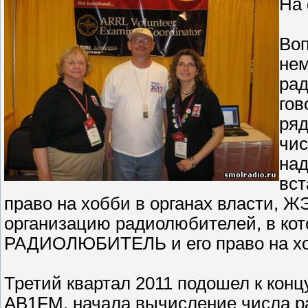
На 
Во
нем
рад
гов
ряд
чис
над
вст
право на хобби в органах власти, Ж
организацию радиолюбителей, в кот
РАДИОЛЮБИТЕЛЬ и его право на хоб
Третий квартал 2011 подошел к ко
AB1FM, начала вычисление числа р