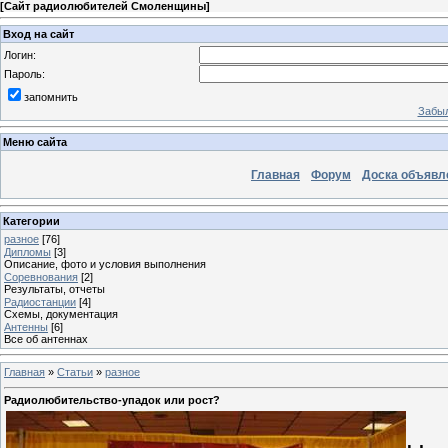
[
Сайт радиолюбителей Смоленщины
]
Вход на сайт
Логин:
Пароль:
запомнить
Забыл
Меню сайта
Главная
Форум
Доска объявл
Категории
разное
[76]
Дипломы
[3]
Описание, фото и условия выполнения
Соревнования
[2]
Результаты, отчеты
Радиостанции
[4]
Схемы, документация
Антенны
[6]
Все об антеннах
Главная
»
Статьи
»
разное
Радиолюбительство-упадок или рост?