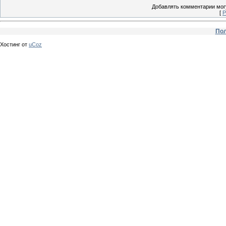
Добавлять комментарии могу
[
Р
Пол
Хостинг от
uCoz