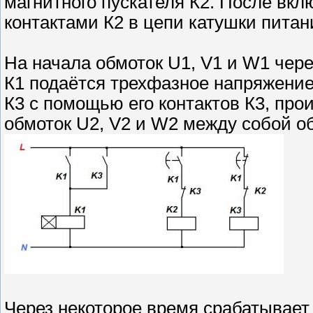
магнитного пускателя К2. После вкл
контактами К2 в цепи катушки питан
На начала обмоток U1, V1 и W1 чере
К1 подаётся трехфазное напряжение
К3 с помощью его контактов К3, про
обмоток U2, V2 и W2 между собой о
Через некоторое время срабатывает