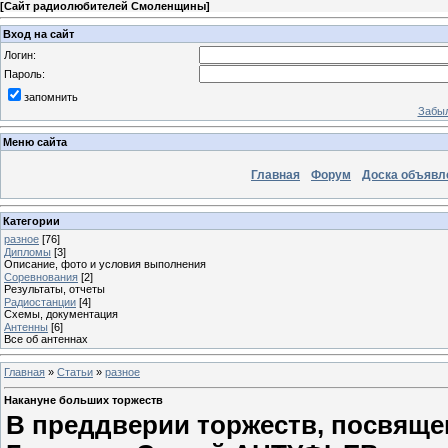
[
Сайт радиолюбителей Смоленщины
]
Вход на сайт
Логин:
Пароль:
запомнить
Забыл
Меню сайта
Главная
Форум
Доска объявл
Категории
разное
[76]
Дипломы
[3]
Описание, фото и условия выполнения
Соревнования
[2]
Результаты, отчеты
Радиостанции
[4]
Схемы, документация
Антенны
[6]
Все об антеннах
Главная
»
Статьи
»
разное
Накануне больших торжеств
В преддверии торжеств, посвящ