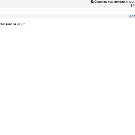
Добавлять комментарии могу
[
Р
Пол
Хостинг от
uCoz