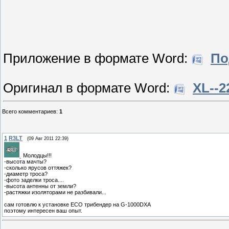
Приложение в формате Word:
По
Оригинал в формате Word:
XL--2
Всего комментариев
:
1
1
R3LT
(09 Авг 2011 22:39)
Молодцы!!!
-высота мачты?
-сколько ярусов оттяжек?
-диаметр троса?
-фото заделки троса....
-высота антенны от земли?
-растяжки изоляторами не разбивали...
сам готовлю к установке ECO трибендер на G-1000DXA
поэтому интересен ваш опыт.