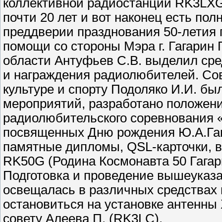
коллективной радиостанции RK3LXG
почти 20 лет и вот наконец есть по
преддверии празднования 50-летия п
помощи со стороны Мэра г. Гагарин 
области Антуфьев С.В. выделил ср
и награждения радиолюбителей. Со
культуре и спорту Подоляко И.И. б
мероприятий, разработано положен
радиолюбительского соревнования «
посвященных Дню рождения Ю.А.Гаг
памятные дипломы, QSL-карточки, 
RK50G (Родина Космонавта 50 Гагар
Подготовка и проведение вышеуказ
освещалась в различных средствах
остановиться на установке антенны 
совету Алеева П. (RK3LC).