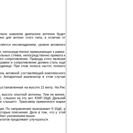
ольно широком диапазоне антенна будет
но для антенн этого типа, в отличие от
ляется несовпадением, уровня активного
зи, непосредственно примыкающих к рамке.
ельных стяжек, непосредственно прижата к
ого сопротивления. Природа этого явления
 рамки и сопротивление должно стать ещё
динице. При этом полоса частот, полного
вень активной составляющей комплексного
ю. Аппаратный анализатор в этом случае
 установленная на высоте 21 метр. На Рис
, высоту опытной антенны. Тем не менее,
), слышно на эту ант. ЮАР-18дб; Дальний
не слышит». Трансивер применялся марки
ии. По направлению выигрывает 5-10дб, а
которые пояснения. Дело в том, что у этой
 бок» указанными выше.
льтатов продолжает улучшаться.