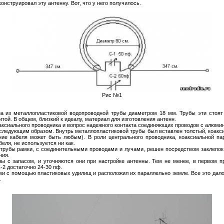
нструировал эту антенну. Вот, что у него получилось.
Рис №1
на из металлопластиковой водопроводной трубы диаметром 18 мм. Трубы эти стоят 
ой. В общем, близкий к идеалу, материал для изготовления антенн.
оаксиального проводника и вопрос надежного контакта соединяющих проводов с алюми
 следующим образом. Внутрь металлопластиковой трубы был вставлен толстый, коакс
ие кабеля может быть любым). В роли центрального проводника, коаксиальной пар
еля, не используется ни как.
трубы рамки, с соединительными проводами и лучами, решен посредством заклепок
ния.
ы с запасом, и уточняются они при настройке антенны. Тем не менее, в первом п
С-2 достаточно 24-30 пф.
ими с помощью пластиковых удилищ и расположил их параллельно земле. Все это дало
.