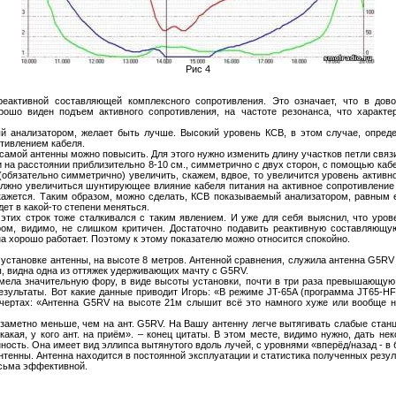
Рис 4
еактивной составляющей комплексного сопротивления. Это означает, что в дов
рошо виден подъем активного сопротивления, на частоте резонанса, что характер
й анализатором, желает быть лучше. Высокий уровень КСВ, в этом случае, опреде
тивлением кабеля.
самой антенны можно повысить. Для этого нужно изменить длину участков петли свя
и на расстоянии приблизительно 8-10 см., симметрично с двух сторон, с помощью каб
обязательно симметрично) увеличить, скажем, вдвое, то увеличится уровень активн
должно увеличиться шунтирующее влияние кабеля питания на активное сопротивление
к кажется. Таким образом, можно сделать, КСВ показываемый анализатором, равным е
ет в какой-то степени меняться.
 этих строк тоже сталкивался с таким явлением. И уже для себя выяснил, что уро
ом, видимо, не слишком критичен. Достаточно подавить реактивную составляющу
на хорошо работает. Поэтому к этому показателю можно относится спокойно.
установке антенны, на высоте 8 метров. Антенной сравнения, служила антенна G5RV
 видна одна из оттяжек удерживающих мачту с G5RV.
мела значительную фору, в виде высоты установки, почти в три раза превышающую
езультаты. Вот какие данные приводит Игорь: «В режиме JT-65A (программа JT65-HF
х чертах: «Антенна G5RV на высоте 21м слышит всё это намного хуже или вообще 
 заметно меньше, чем на ант. G5RV. На Вашу антенну легче вытягивать слабые станц
какая, у кого ант. на приём». – конец цитаты. В этом месте, видимо нужно, дать не
ость. Она имеет вид эллипса вытянутого вдоль лучей, с уровнями «вперёд/назад - в
нтенны. Антенна находится в постоянной эксплуатации и статистика полученных резу
есьма эффективной.