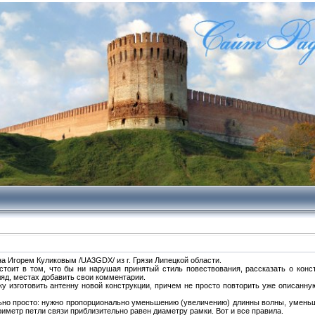
на Игорем Куликовым /UA3GDX/ из г. Грязи Липецкой области.
стоит в том, что бы ни нарушая принятый стиль повествования, рассказать о кон
ляд, местах добавить свои комментарии.
 изготовить антенну новой конструкции, причем не просто повторить уже описанную
ьно просто: нужно пропорционально уменьшению (увеличению) длинны волны, уменьш
риметр петли связи приблизительно равен диаметру рамки. Вот и все правила.