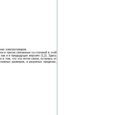
нах электротоваров.
и и трески связанные со статикой в этой
как и в предыдущих версиях (1,2). Здесь
 в том, что эта петля связи, осталась от
сновных размеров, в разумных пределах,