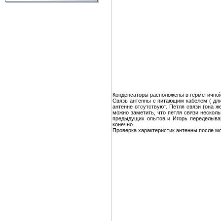
Конденсаторы расположены в герметичной
Связь антенны с питающим кабелем ( дли
антенне отсутствуют. Петля связи (она 
можно заметить, что петля связи несколь
предыдущих опытов и Игорь переделыват
конечно.
Проверка характеристик антенны после м