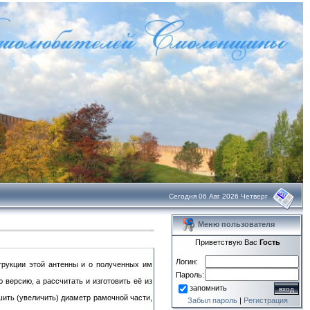
Сегодня 06 Авг 2026 Четверг
Меню пользователя
Приветствую Вас
Гость
Логин:
струкции этой антенны и о полученных им
Пароль:
 версию, а рассчитать и изготовить её из
запомнить
ить (увеличить) диаметр рамочной части,
Забыл пароль
|
Регистрация