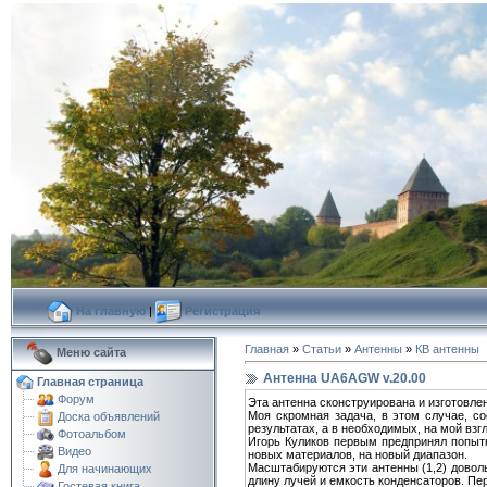
На главную
|
Регистрация
Главная
»
Статьи
»
Антенны
»
КВ антенны
Меню сайта
Антенна UA6AGW v.20.00
Главная страница
Форум
Эта антенна сконструирована и изготовле
Моя скромная задача, в этом случае, со
Доска объявлений
результатах, а в необходимых, на мой взг
Фотоальбом
Игорь Куликов первым предпринял попытку
Видео
новых материалов, на новый диапазон.
Масштабируются эти антенны (1,2) довол
Для начинающих
длину лучей и емкость конденсаторов. Пе
Гостевая книга