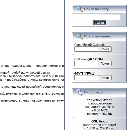
Поиск по сайту
Поиск позывного
Российский Callbook
Callbook
QRZ.COM
очень недорого, весят совсем немного и
ниевой трубой излучающей рамки.
ФГУП "ГРЧЦ"
иальный кабель сопротивлением 50 Ом (по
ы «труба-кабель», используется оплетка
, с последующей пропайкой соединения, с
Информация
риближении, можно полагать, что емкости
"Круглый стол"
 возможность легко поворачивать антенну
по воскресеньям
на частоте 3606кГц
в 9.00 МСК
проводит
R3LBK
QSL бюро
работает по пятницам
с 18.30 до 20.00 час.