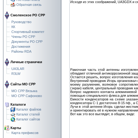
Исходя из этих соображений, UA3GDX и ско
Обратная связь
Смоленское РО СРР
Руководство
КК
Спортивный комитет
Члены РО СРР
Документы РО СРР
Достижения
Районы RDA
Личные странички
UA3LAR
Рамочная часть этой антенны изготовле
обладают отличной антикоррозионной защит
R3LW
Остается решить, вопрос изготовления к
Внутренний проводник Игорь организовал
Сайты МО СРР
моему разумению, волновое сопротивлен
(экран) кабеля, центральный проводник каб
МО СРР Вязьма
Вопрос надежного контакта алюминиевой 
помощью специального флюса для алюми
МО СРР Сафоново
Емкости конденсаторов на схеме указанн
конденсатора С-1 достаточно 8-15 пф., а 
Каталоги
Лучи в этой антенне Игорь сделал жестк
Каталог файлов
и ориентировать её в нужном направлении
Вот как это все выглядит, в общем, виде:
Каталог статей
Каталог сайтов
Карты
Карта префиксов