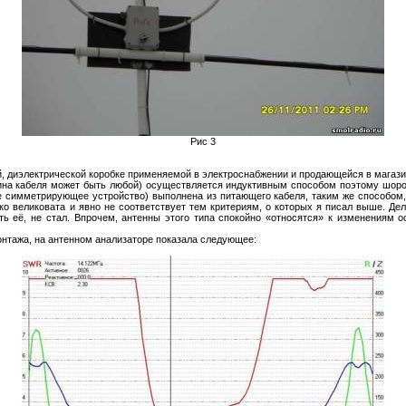
Рис 3
, диэлектрической коробке применяемой в электроснабжении и продающейся в магази
на кабеля может быть любой) осуществляется индуктивным способом поэтому шорох
же симметрирующее устройство) выполнена из питающего кабеля, таким же способом, 
ко великовата и явно не соответствует тем критериям, о которых я писал выше. Дело
ь её, не стал. Впрочем, антенны этого типа спокойно «относятся» к изменениям о
онтажа, на антенном анализаторе показала следующее: