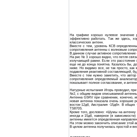
На графике хорошо нулевое значение р
эффективно работать. Так же здесь, хо
классических антенн.
Вместе с тем, уровень КСВ определенны
сопротивления антенны с волновым сопро
В данном случае активное сопротивление 
На рис № 3 хорошо видно, что петля связ
излучающей рамке. Если это расстояние (
еще не до конца понятна. Казалось бы, 
ниже. Но видимо все, не так просто, ка
подавления реактивной составляющей, буд
Вместе с тем нужно заметить, что автор
сопротивления определяемый анализатор
показывает полное согласование, и антен
Натурные испытания Игорь проводил, при 
№2, с общим видом описываемой антенны,
Антенна G5RV при сравнении, конечно, и
новая антенна показала очень хорошие р
восток-12дб, Австралия -15дб». В общи
TS870S.
Кроме того, дословно: «Шумы на антенну
иногда и 15дб, наверное (в зависимости) 
антенны имеется определенная направленн
На этом можно закончить описание этой а
В целом антенна получилась простой и в