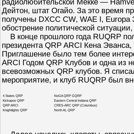
радиолюбительской Мекке — Hamvent
Дейтон, штат Огайо. За это время 
получены DXCC CW, WAE I, Europa 3
обострение политической ситуации, к
В конце прошлого года RUQRP пол
президента QRP ARCI Кена Эванса,
Приглашение было тем более интере
ARCI Годом QRP Клубов и одна из н
всевозможных QRP клубов. Я списа
мероприятие, и клуб RUQRP был вне
4 States QRP
NoGA QRP GQRP
Kickapoo QRP
Eastern Central Indiana QRP
QRP ARCI
CRES-ARC QRP (Columbus)
Knightlights QRP
North AL QRP