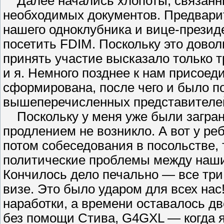
Далее начались хлопоты, связанн
необходимых документов. Предвари
нашего одноклубника и вице-прези
посетить FDIM. Поскольку это довол
принять участие высказало только 
и я. Немного позднее к нам присо
сформирована, после чего и было п
вышеперечисленных представителей
Поскольку у меня уже были загранп
продлением не возникло. А вот у реб
потом собеседования в посольстве, т
политические проблемы между наши
Кончилось дело печально — все три
визе. Это было ударом для всех нас
наработки, а времени оставалось дв
без помощи Стива, G4GXL — когда я