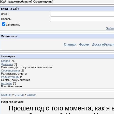
[
Сайт радиолюбителей Смоленщины
]
Вход на сайт
Логин:
Пароль:
запомнить
Забыл
Меню сайта
Главная
Форум
Доска объявл
Категории
разное
[76]
Дипломы
[3]
Описание, фото и условия выполнения
Соревнования
[2]
Результаты, отчеты
Радиостанции
[4]
Схемы, документация
Антенны
[6]
Все об антеннах
Главная
»
Статьи
»
разное
FDIM год спустя
Прошел год с того момента, как я 