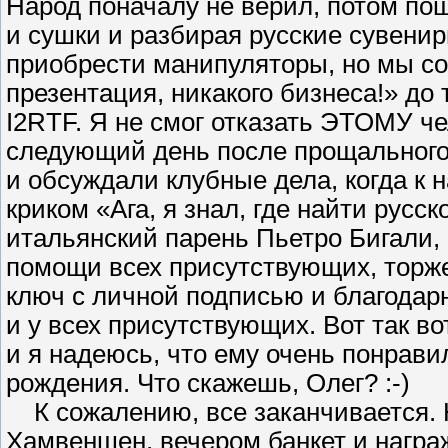
Народ поначалу не верил, потом по
и сушки и разбирая русские сувени
приобрести манипуляторы, но мы со
презентация, никакого бизнеса!» до
I2RTF. Я не смог отказать ЭТОМУ че
следующий день после прощального 
и обсуждали клубные дела, когда к
криком «Ага, я знал, где найти русс
итальянский парень Пьетро Бигали, 
помощи всех присутствующих, торж
ключ с личной подписью и благодарн
и у всех присутствующих. Вот так во
и я надеюсь, что ему очень понрав
рождения. Что скажешь, Олег? :-)
К сожалению, все заканчивается. 
Хамвеншен, вечером банкет и награ