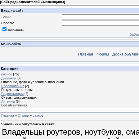
[
Сайт радиолюбителей Смоленщины
]
Вход на сайт
Логин:
Пароль:
запомнить
Забыл
Меню сайта
Главная
Форум
Доска объявл
Категории
разное
[76]
Дипломы
[3]
Описание, фото и условия выполнения
Соревнования
[2]
Результаты, отчеты
Радиостанции
[4]
Схемы, документация
Антенны
[6]
Все об антеннах
Главная
»
Статьи
»
разное
Чиновники запутались в сетях
Владельцы роутеров, ноутбуков, см