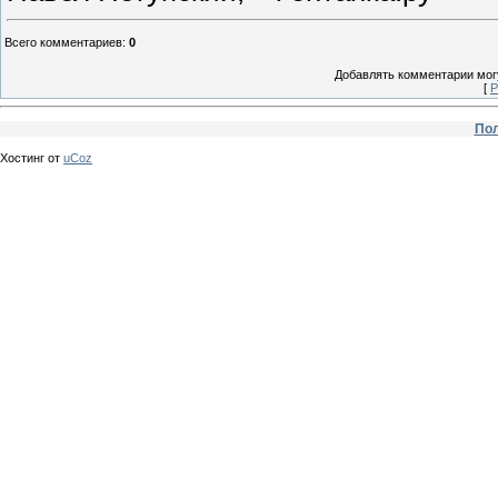
Всего комментариев
:
0
Добавлять комментарии могу
[
Р
Пол
Хостинг от
uCoz