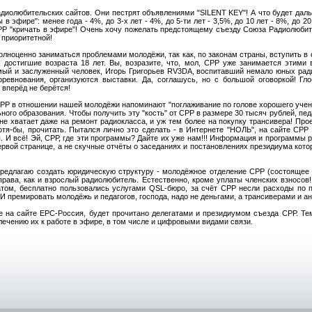
адиолюбительских сайтов. Они пестрят объявлениями "SILENT KEY"! А что будет даль
эфире": менее года - 4%, до 3-х лет - 4%, до 5-ти лет - 3,5%, до 10 лет - 8%, до 20 
Р "кричать в эфире"! Очень хочу пожелать предстоящему съезду Союза Радиолюбит
 приоритетной!
олноценно заниматься проблемами молодёжи, так как, по законам страны, вступить в
, достигшие возраста 18 лет. Вы, возразите, что, мол, СРР уже занимается этими 
мый и заслуженный человек, Игорь Григорьев RV3DA, воспитавший немало юных рад
оревнования, организуются выставки. Да, соглашусь, но с большой оговоркой! Гл
 вперёд не берётся!
РР в отношении нашей молодёжи напоминают "поглаживание по голове хорошего ученик
ного образования. Чтобы получить эту "кость" от СРР в размере 30 тысяч рублей, п
не хватает даже на ремонт радиокласса, и уж тем более на покупку трансивера! Про
отя-бы, прочитать. Пытался лично это сделать - в Интернете "НОЛЬ", на сайте СРР 
ы. И всё! Эй, СРР, где эти программы? Дайте их уже нам!!! Информация и программы
ервой странице, а не скучные отчёты о заседаниях и постановлениях президиума кот
Предлагаю создать юридическую структуру - молодёжное отделение СРР (состоящее 
рава, как и взрослый радиолюбитель. Естественно, кроме уплаты членских взносов
том, бесплатно пользовались услугами QSL-бюро, за счёт СРР несли расходы по 
И премировать молодёжь и педагогов, господа, надо не деньгами, а трансиверами и а
е на сайте ЕРС-Россия, будет прочитано делегатами и президиумом съезда СРР. Т
ечению их к работе в эфире, в том числе и цифровыми видами связи.