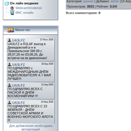
Категория
:
разное
|
Добавил
:
admin
(10 Апр
Он лайн вещание
Просмотров
:
3933
|
Рейтинг
:
0.0
/
0
WebcamSmolensk
МКС онлайн
Всего комментариев
:
0
Мини-чат
Для добавления необходима
авторизация