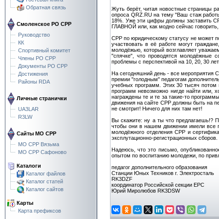
Обратная связь
Жуть берёт, читая новостные страницы р
опроса QRZ.RU на тему "Ваш стаж работы в 
18%. Уже эти цифры должны заставить СР
Смоленское РО СРР
ГЛАВНОЙ или, как модно сейчас говорить,
Руководство
СРР по юридическому статусу не может п
КК
участвовать в её работе могут граждане
молодёжью, который возглавляет уважае
Спортивный комитет
"спячке", что проводятся молодёжные с
Члены РО СРР
проблемы с перспективой на 10, 20, 30 лет
Документы РО СРР
На сегодняшний день - все мероприятия С
Достижения
премии "голодным" педагогам дополнитель
Районы RDA
учебных программ. Этих 30 тысяч потом 
программ невозможно нигде найти или, х
награждены те и те за такие-то программ
Личные странички
движения на сайте СРР должны быть на п
не смотрит! Ничего для них там нет!
UA3LAR
R3LW
Вы скажите: ну а ты что предлагаешь!? 
чтобы они в нашем движении имели все п
молодёжного отделения СРР и сертифика
Сайты МО СРР
эксплутационно-регистрационных сборов. 
МО СРР Вязьма
Надеюсь, что это письмо, опубликованно
МО СРР Сафоново
опытом по воспитанию молодежи, по привл
Каталоги
педагог дополнительного образования
Станции Юных Техников г. Электросталь
Каталог файлов
RK3DZF
Каталог статей
координатор Российской секции ЕРС
Каталог сайтов
Юрий Миролюбов RK3DSW
Карты
Карта префиксов