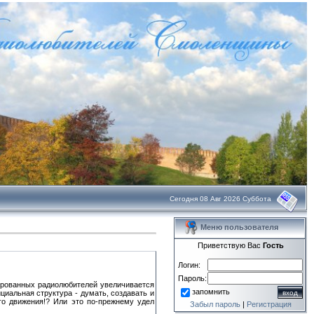
Сегодня 08 Авг 2026 Суббота
Меню пользователя
Приветствую Вас
Гость
Логин:
Пароль:
ированных радиолюбителей увеличивается
запомнить
иальная структура - думать, создавать и
о движения!? Или это по-прежнему удел
Забыл пароль
|
Регистрация