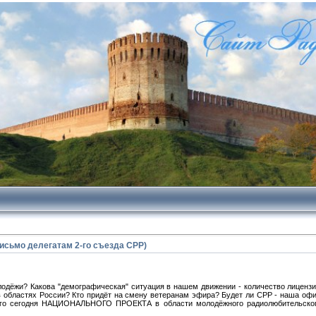
письмо делегатам 2-го съезда СРР)
лодёжи? Какова "демографическая" ситуация в нашем движении - количество лиценз
в областях России? Кто придёт на смену ветеранам эфира? Будет ли СРР - наша офиц
ого сегодня НАЦИОНАЛЬНОГО ПРОЕКТА в области молодёжного радиолюбительског