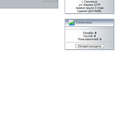
г. Смоленск
ул. Кирова 22"б"
правое крыло 3 этаж
(здание ДОСААФ).
Статистика
Онлайн:
8
Гостей:
8
Пользователей:
0