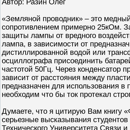
Автор: Разин Олег
«Земляной проводник» – это медны
сопротивлением примерно 25кОм. З
защиты лампы от вредного воздейс
лампа, в зависимости от предназна
дистиллированной водой или транс
осциллографа присоединить батарей
частотой 50Гц. Через конденсатор п
зависит от расстояния между пласт
предназначен для использования в 
необходим что бы ток протекал стр
Думаете, что я цитирую Вам книгу 
серьезные высказывания студентов ч
Технического Университета Связи 