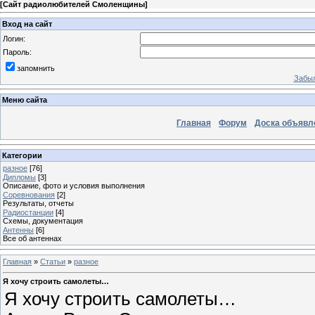
[
Сайт радиолюбителей Смоленщины
]
Вход на сайт
Логин:
Пароль:
запомнить
Забыл
Меню сайта
Главная
Форум
Доска объявл
Категории
разное
[76]
Дипломы
[3]
Описание, фото и условия выполнения
Соревнования
[2]
Результаты, отчеты
Радиостанции
[4]
Схемы, документация
Антенны
[6]
Все об антеннах
Главная
»
Статьи
»
разное
Я хочу строить самолеты…
Я хочу строить самолеты…