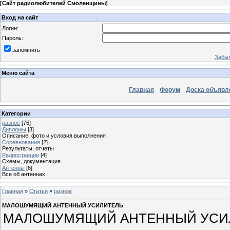
[
Сайт радиолюбителей Смоленщины
]
Вход на сайт
Логин:
Пароль:
запомнить
Забыл
Меню сайта
Главная
Форум
Доска объявл
Категории
разное
[76]
Дипломы
[3]
Описание, фото и условия выполнения
Соревнования
[2]
Результаты, отчеты
Радиостанции
[4]
Схемы, документация
Антенны
[6]
Все об антеннах
Главная
»
Статьи
»
разное
МАЛОШУМЯЩИЙ АНТЕННЫЙ УСИЛИТЕЛЬ
МАЛОШУМЯЩИЙ АНТЕННЫЙ УСИ