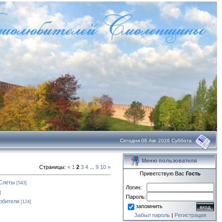
Сегодня 08 Авг 2026 Суббота
Меню пользователя
Страницы
:
«
1
2
3
4
...
9
10
»
Приветствую Вас
Гость
 Слеты
[543]
Логин:
]
Пароль:
юбители
[124]
запомнить
Забыл пароль
|
Регистрация