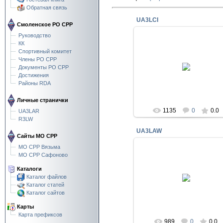
Обратная связь
UA3LCI
Смоленское РО СРР
Руководство
КК
Спортивный комитет
Члены РО СРР
27 Мар 2018
Документы РО СРР
RA3LCW
Достижения
Районы RDA
Личные странички
1135
0
0.0
UA3LAR
R3LW
UA3LAW
Сайты МО СРР
МО СРР Вязьма
МО СРР Сафоново
27 Мар 2018
Каталоги
Каталог файлов
R3LW
Каталог статей
RA3LCW
Каталог сайтов
Карты
Карта префиксов
989
0
0.0