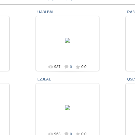
UA3LBM
RA3
27 Мар 2018
Нынешний позывной мне
неизвестен
RA3LCW
987
0
0.0
EZ3LAE
QSL
27 Мар 2018
Нынешний позывной мне
неизвестен
RA3LCW
963
0
0.0