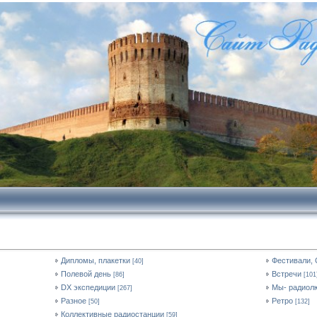
Дипломы, плакетки
Фестивали,
[40]
Полевой день
Встречи
[86]
[101
DX экспедиции
Мы- радиол
[267]
Разное
Ретро
[50]
[132]
Коллективные радиостанции
[59]