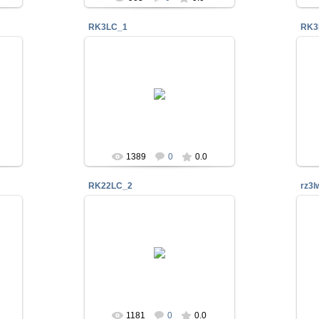
RK3LC_1
RK3
28 Ноя 2016
QSL карточка RK3LC
RK3LC
1389
0
0.0
RK22LC_2
rz3l
28 Ноя 2016
XII
Спец. позывной посвящённый XXII
г.
Зимним Олимпийским Играм, г.
Смоленск
RK3LC
1181
0
0.0