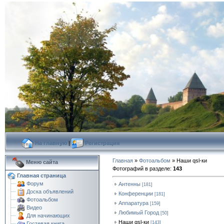
На главную
|
Регистрация
Главная
»
Фотоальбом
» Наши qsl-ки
Меню сайта
Фотографий в разделе
:
143
Главная страница
Форум
Антенны
[181]
Доска объявлений
Конференции
[181]
Фотоальбом
Аппаратура
[159]
Видео
Любимый Город
[50]
Для начинающих
Наши qsl-ки
[143]
Гостевая книга