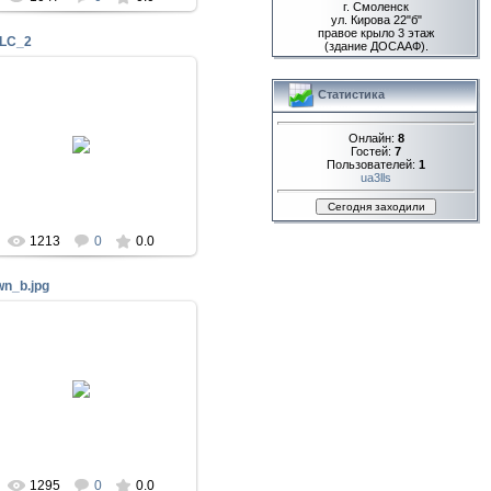
г. Смоленск
ул. Кирова 22"б"
правое крыло 3 этаж
LC_2
(здание ДОСААФ).
Статистика
28 Ноя 2016
Онлайн:
8
QSL карточка RK3LC
Гостей:
7
Пользователей:
1
RK3LC
ua3lls
1213
0
0.0
wn_b.jpg
14 Авг 2015
RA3LCW
1295
0
0.0