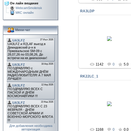
Он лайн вещание
WebcamSmolensk
RA3LDP
МКС онлайн
Мини-чат
26 Дек 2016
ra3ldp
1142
0
5.0
RK22LC_1
28 Ноя 2016
Спец. позывной посвящённый X
Зимним Олимпийским Играм, 
Смоленск
RK3LC
Для добавления необходима
авторизация
1168
0
0.0