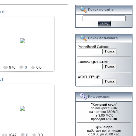
Поиск по сайту
LBJ
27 Мар 2018
Поиск позывного
RA3LCW
Российский Callbook
Callbook
QRZ.COM
976
0
0.0
ФГУП "ГРЧЦ"
v1
Информация
30 Дек 2017
"Круглый стол"
по воскресеньям
на частоте 3606кГц
UA3LBB
в 9.00 МСК
проводит
R3LBK
QSL бюро
работает по пятницам
с 18.30 до 20.00 час.
1047
0
0.0