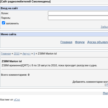
[
Сайт радиолюбителей Смоленщины
]
Вход на сайт
Логин:
Пароль:
запомнить
Забыл
Меню сайта
Главная
Форум
Доска объявл
Главная
»
2010
»
Август
»
9
» ZS8M Marion isl
ZS8M Marion isl
ZS8M временно[QRT] с 8 по 19 августа 2010, пока проходит разгрузки судна.
Всего комментариев
:
0
Добавлять комментарии могу
[
Р
Пол
Хостинг от
uCoz