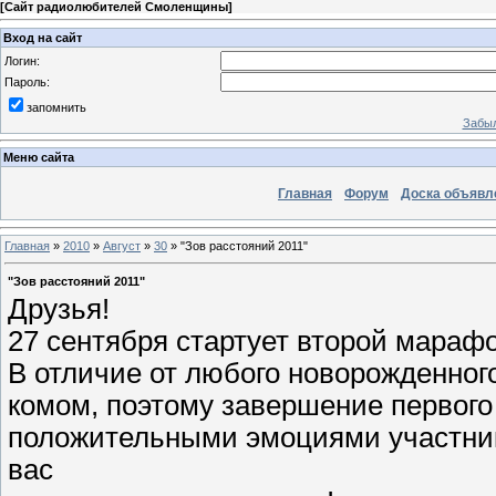
[
Сайт радиолюбителей Смоленщины
]
Вход на сайт
Логин:
Пароль:
запомнить
Забыл
Меню сайта
Главная
Форум
Доска объявл
Главная
»
2010
»
Август
»
30
» "Зов расстояний 2011"
"Зов расстояний 2011"
Друзья!
27 сентября стартует второй марафо
В отличие от любого новорожденного
комом, поэтому завершение первог
положительными эмоциями участник
вас