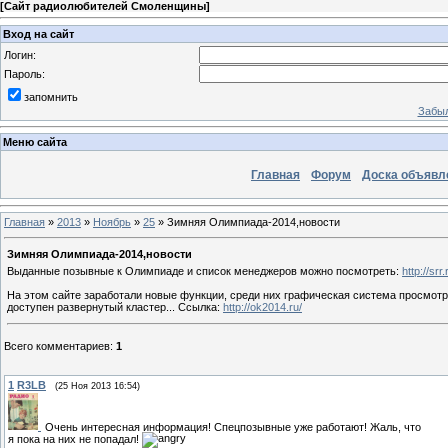
[
Сайт радиолюбителей Смоленщины
]
Вход на сайт
Логин:
Пароль:
запомнить
Забыл
Меню сайта
Главная
Форум
Доска объявл
Главная
»
2013
»
Ноябрь
»
25
» Зимняя Олимпиада-2014,новости
Зимняя Олимпиада-2014,новости
Выданные позывные к Олимпиаде и список менеджеров можно посмотреть:
http://sr
На этом сайте заработали новые функции, среди них графическая система просмот
доступен развернутый кластер... Ссылка:
http://ok2014.ru/
Всего комментариев
:
1
1
R3LB
(25 Ноя 2013 16:54)
Очень интересная информация! Спецпозывные уже работают! Жаль, что
я пока на них не попадал!