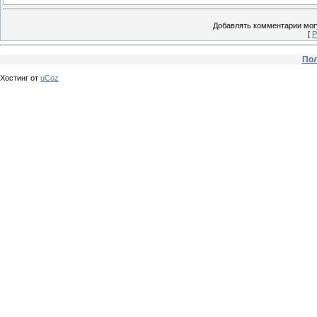
Добавлять комментарии могу
[
Р
Пол
Хостинг от
uCoz