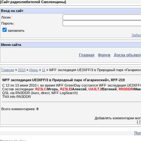
[
Сайт радиолюбителей Смоленщины
]
Вход на сайт
Логин:
Пароль:
запомнить
Забыл
Меню сайта
Главная
Форум
Доска объявл
Главная
»
2010
»
Июнь
»
11
» WFF экспедиция UE3XFF/3 в Природный парк «Гагаринс
WFF экспедиция UE3XFF/3 в Природный парк «Гагаринский», RFF-219
С 12 по 13 июня 2010 г. во время WFF GreenDay состоится WFF экспедиция UE3XFF
Состав экспедиции:
RZ3LC
/Игорь
,
RZ3LE
/Алексей
,
UA3LTJ
/Евгений
,
RN3DDR
/Ма
QSL via RN3DDR (buro, direct, WFF LogSearch)
TNX info RN3DDR
Всего комментариев
:
0
Добавлять комментарии могу
[
Р
Пол