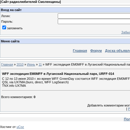
[
Сайт радиолюбителей Смоленщины
]
Вход на сайт
Логин:
Пароль:
запомнить
Забыл
Меню сайта
Главная
Форум
Доска объявл
Главная
»
2010
»
Июнь
»
11
» WFF экспедиция EM0MFF в Луганский Национальный па
WFF экспедиция EM0MFF в Луганский Национальный парк, URFF-014
С 12 по 13 июня 2010 г. во время WFF GreenDay состоится WFF экспедиция EM0M
QSL via UX7MA (buro, direct, WFF LogSearch)
TNX info UX7MA
Всего комментариев
:
0
Добавлять комментарии могу
[
Р
Пол
Хостинг от
uCoz