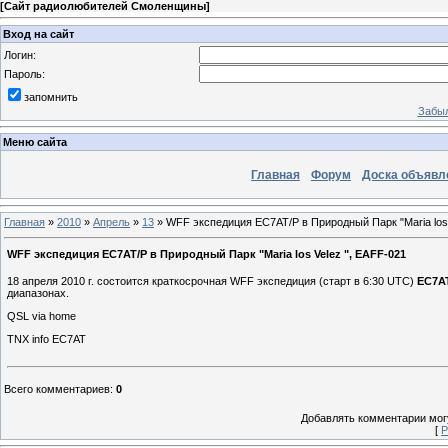
[
Сайт радиолюбителей Смоленщины
]
Вход на сайт
Логин:
Пароль:
запомнить
Забыл
Меню сайта
Главная
Форум
Доска объявл
Главная
»
2010
»
Апрель
»
13
» WFF экспедиция EC7AT/P в Природный Парк "Maria los 
WFF экспедиция EC7AT/P в Природный Парк "Maria los Velez ", ЕАFF-021
18 апреля 2010 г. состоится краткосрочная WFF экспедиция (старт в 6:30 UTC)
EC7A
диапазонах.
QSL via home
TNX info EC7AT
Всего комментариев
:
0
Добавлять комментарии могу
[
Р