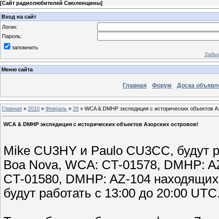
[
Сайт радиолюбителей Смоленщины
]
Вход на сайт
Логин:
Пароль:
запомнить
Забыл
Меню сайта
Главная
Форум
Доска объявл
Главная
»
2010
»
Февраль
»
28
» WCA & DMHP экспедиция с исторических объектов Аз
WCA & DMHP экспедиция с исторических объектов Азорских островов!
Mike CU3HY и Paulo CU3CC, будут р
Boa Nova, WCA: CT-01578, DMHP: AZ-
CT-01580, DMHP: AZ-104 находящихся
будут работать с 13:00 до 20:00 UTC